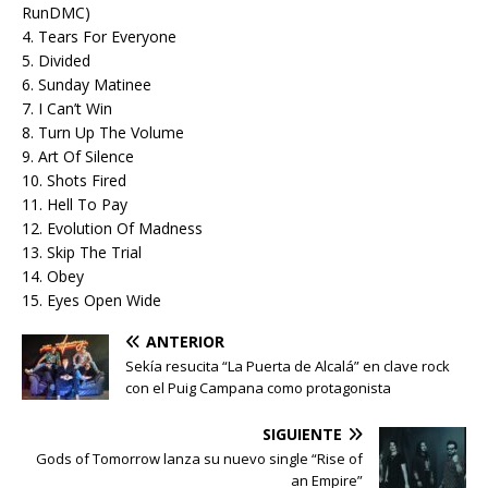
RunDMC)
4. Tears For Everyone
5. Divided
6. Sunday Matinee
7. I Can’t Win
8. Turn Up The Volume
9. Art Of Silence
10. Shots Fired
11. Hell To Pay
12. Evolution Of Madness
13. Skip The Trial
14. Obey
15. Eyes Open Wide
ANTERIOR
Sekía resucita “La Puerta de Alcalá” en clave rock
con el Puig Campana como protagonista
SIGUIENTE
Gods of Tomorrow lanza su nuevo single “Rise of
an Empire”