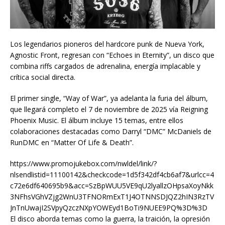
Los legendarios pioneros del hardcore punk de Nueva York,
Agnostic Front, regresan con “Echoes in Eternity”, un disco que
combina riffs cargados de adrenalina, energía implacable y
crítica social directa.
El primer single, “Way of War”, ya adelanta la furia del álbum,
que llegará completo el 7 de noviembre de 2025 vía Reigning
Phoenix Music. El álbum incluye 15 temas, entre ellos
colaboraciones destacadas como Darryl “DMC” McDaniels de
RunDMC en “Matter Of Life & Death”.
https://www.promojukebox.com/nwldel/link/?
nlsendlistid=11100142&checkcode=1d5f342df4cb6af7&urlcc=4
c72e6df640695b9&acc=SzBpWUU5VE9qU2lyallzOHpsaXoyNkk
3NFhsVGhVZjg2WnU3TFNORmExT1J4OTNNSDJQZ2hIN3RzTV
JnTnUwajI2SVpyQzczNXpYOWEyd1BoTi9NUEE9PQ%3D%3D
El disco aborda temas como la guerra, la traición, la opresión