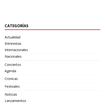
también
[…]
«Bewildering Form», un adelanto de su próximo split
junto
[…]
CATEGORÍAS
Actualidad
Entrevistas
Internacionales
Nacionales
Conciertos
Agenda
Cronicas
Festivales
Noticias
Lanzamientos