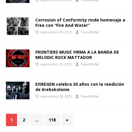
Corrosion of Conformity rinde homenaje a
Free con “Fire And Water”
septiembre 28, 2025
TravelMetal
FRONTIERS MUSIC FIRMA A LA BANDA DE
MELODIC ROCK MATTADOR
septiembre 28, 2025
TravelMetal
EISREGEN celebra 30 años con la reedición
de Krebskolonie
septiembre 28, 2025
TravelMetal
1
2
…
118
»