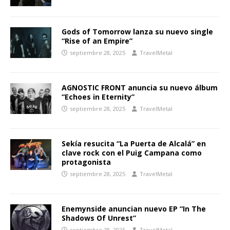
Gods of Tomorrow lanza su nuevo single
“Rise of an Empire”
septiembre 28, 2025
TravelMetal
AGNOSTIC FRONT anuncia su nuevo álbum
“Echoes in Eternity”
septiembre 28, 2025
TravelMetal
Sekía resucita “La Puerta de Alcalá” en
clave rock con el Puig Campana como
protagonista
septiembre 28, 2025
TravelMetal
Enemynside anuncian nuevo EP “In The
Shadows Of Unrest”
septiembre 28, 2025
TravelMetal