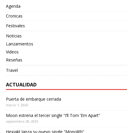
Agenda
Cronicas
Festivales
Noticias
Lanzamientos
Videos
Reseñas
Travel
ACTUALIDAD
Puerta de embarque cerrada
marzo 1, 2026
Moon estrena el tercer single “I’ll Torn ‘Em Apart”
septiembre 28, 2025
Hexjakt lanza su nuevo single “Monolith”