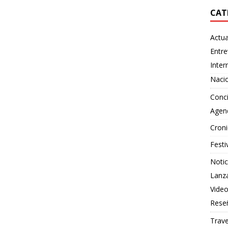
CAT
Actua
Entre
Inter
Naci
Conci
Agen
Croni
Festi
Notic
Lanz
Vide
Rese
Trave