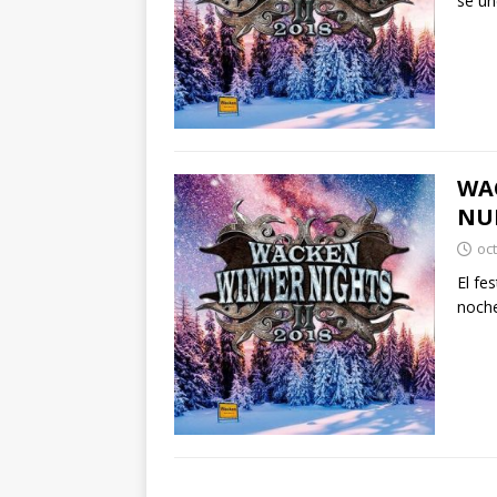
se un
WAC
NU
oc
El fe
noche