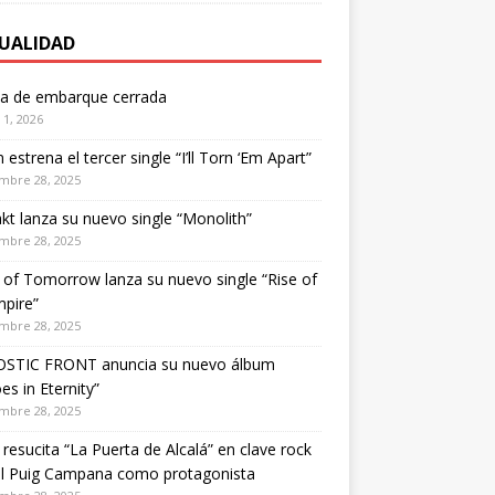
UALIDAD
ta de embarque cerrada
1, 2026
estrena el tercer single “I’ll Torn ‘Em Apart”
mbre 28, 2025
kt lanza su nuevo single “Monolith”
mbre 28, 2025
of Tomorrow lanza su nuevo single “Rise of
pire”
mbre 28, 2025
STIC FRONT anuncia su nuevo álbum
es in Eternity”
mbre 28, 2025
 resucita “La Puerta de Alcalá” en clave rock
el Puig Campana como protagonista