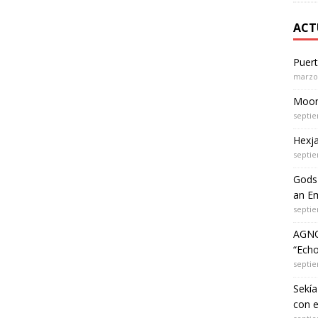
ACT
Puer
marzo 
Moon 
septie
Hexja
septie
Gods 
an Em
septie
AGNO
“Echo
septie
Sekía
con 