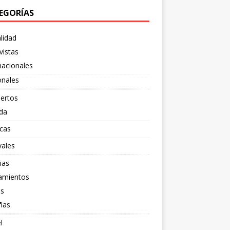
EGORÍAS
lidad
vistas
nacionales
onales
ertos
da
cas
vales
ias
amientos
os
ñas
l