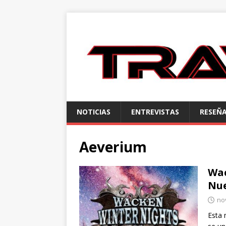
NOTICIAS
ENTREVISTAS
RESEÑ
Aeverium
Wac
Nue
no
Esta 