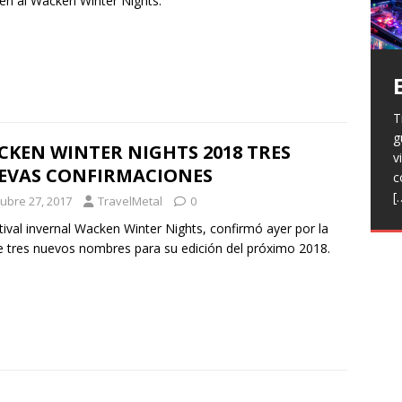
en al Wacken Winter Nights.
T
H
g
a
V
KEN WINTER NIGHTS 2018 TRES
v
p
r
EVAS CONFIRMACIONES
c
R
l
[
h
tubre 27, 2017
TravelMetal
0
L
p
f
stival invernal Wacken Winter Nights, confirmó ayer por la
n
 tres nuevos nombres para su edición del próximo 2018.
R
E
t
T
e
F
j