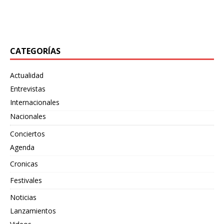
también
[…]
«Bewildering Form», un adelanto de su próximo split
junto
[…]
CATEGORÍAS
Actualidad
Entrevistas
Internacionales
Nacionales
Conciertos
Agenda
Cronicas
Festivales
Noticias
Lanzamientos