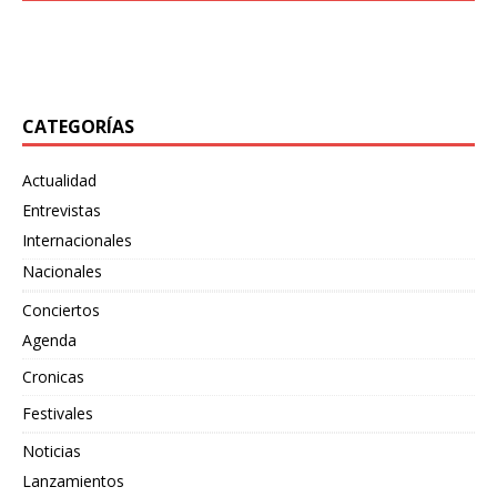
desatado su más reciente embestida sonora con
también
[…]
«Bewildering Form», un adelanto de su próximo split
junto
[…]
CATEGORÍAS
Actualidad
Entrevistas
Internacionales
Nacionales
Conciertos
Agenda
Cronicas
Festivales
Noticias
Lanzamientos