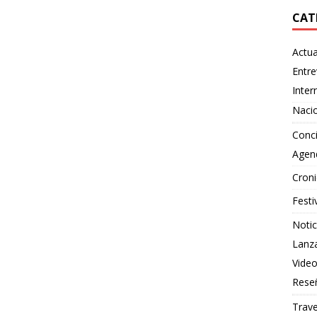
CAT
Actua
Entre
Inter
Naci
Conci
Agen
Croni
Festi
Notic
Lanz
Vide
Rese
Trave