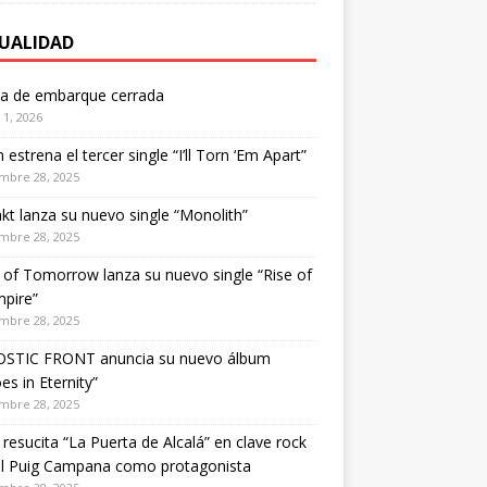
UALIDAD
ta de embarque cerrada
1, 2026
estrena el tercer single “I’ll Torn ‘Em Apart”
mbre 28, 2025
kt lanza su nuevo single “Monolith”
mbre 28, 2025
of Tomorrow lanza su nuevo single “Rise of
pire”
mbre 28, 2025
STIC FRONT anuncia su nuevo álbum
es in Eternity”
mbre 28, 2025
 resucita “La Puerta de Alcalá” en clave rock
el Puig Campana como protagonista