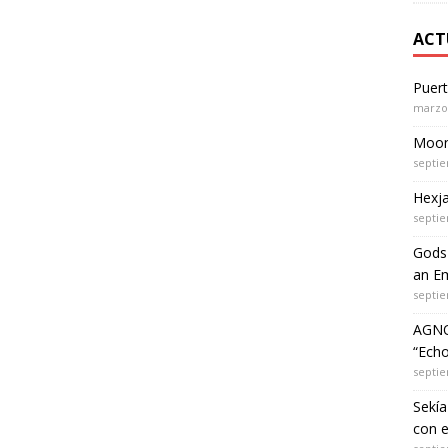
ACT
Puer
marzo 
Moon 
septie
Hexja
septie
Gods 
an Em
septie
AGNO
“Echo
septie
Sekía
con 