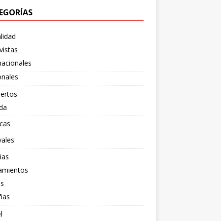
EGORÍAS
lidad
vistas
nacionales
onales
ertos
da
cas
vales
ias
amientos
os
ñas
l