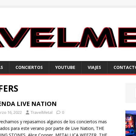
AS
CONCIERTOS
YOUTUBE
VIAJES
CONTACT
FERS
ENDA LIVE NATION
rzo 16, 2022
TravelMetal
0
echamos y repasamos algunos de los conciertos mas
ados para este verano por parte de Live Nation, THE
ING STONES, Alice Cooper, METALLICA,WEEZER, THE