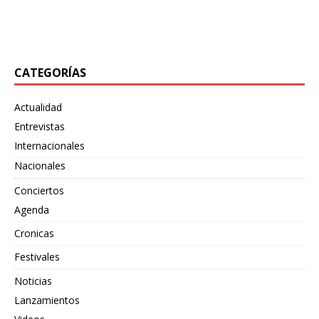
también
[…]
«Bewildering Form», un adelanto de su próximo split
junto
[…]
CATEGORÍAS
Actualidad
Entrevistas
Internacionales
Nacionales
Conciertos
Agenda
Cronicas
Festivales
Noticias
Lanzamientos