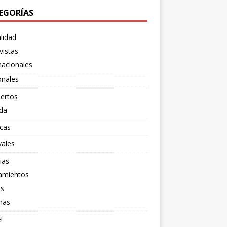
EGORÍAS
lidad
vistas
nacionales
onales
ertos
da
cas
vales
ias
amientos
os
ñas
l