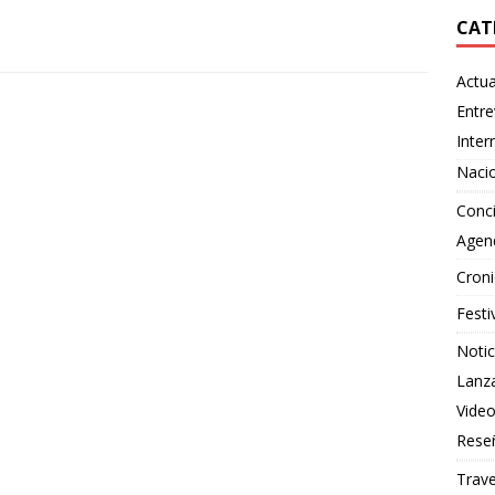
CAT
Actua
Entre
Inter
Naci
Conci
Agen
Croni
Festi
Notic
Lanz
Vide
Rese
Trave