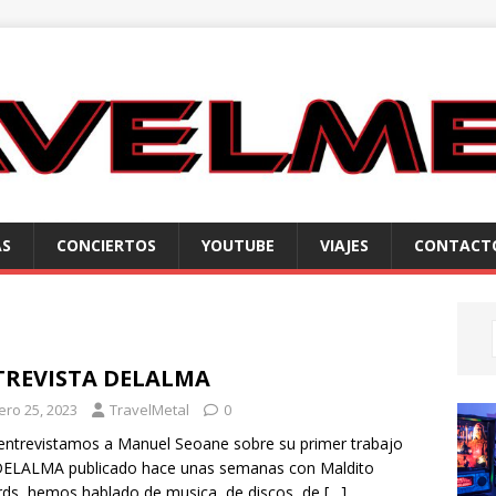
AS
CONCIERTOS
YOUTUBE
VIAJES
CONTACT
TREVISTA DELALMA
ero 25, 2023
TravelMetal
0
entrevistamos a Manuel Seoane sobre su primer trabajo
DELALMA publicado hace unas semanas con Maldito
ds, hemos hablado de musica, de discos, de
[…]