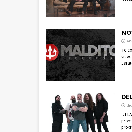
NO
en
Te co
vide
Sara
DE
di
DELAL
promo
proxi