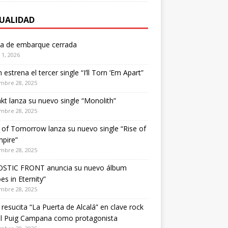
UALIDAD
ta de embarque cerrada
1, 2026
estrena el tercer single “I’ll Torn ‘Em Apart”
mbre 28, 2025
kt lanza su nuevo single “Monolith”
mbre 28, 2025
of Tomorrow lanza su nuevo single “Rise of
pire”
mbre 28, 2025
STIC FRONT anuncia su nuevo álbum
es in Eternity”
mbre 28, 2025
 resucita “La Puerta de Alcalá” en clave rock
el Puig Campana como protagonista