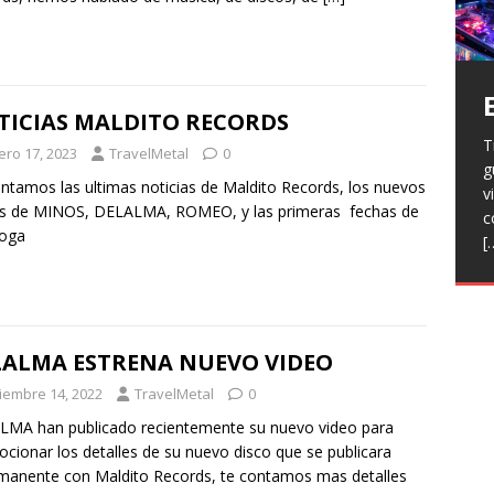
TICIAS MALDITO RECORDS
T
H
ero 17, 2023
TravelMetal
0
g
a
V
ntamos las ultimas noticias de Maldito Records, los nuevos
v
p
r
os de MINOS, DELALMA, ROMEO, y las primeras fechas de
c
R
l
toga
[
h
L
p
f
n
R
E
t
LALMA ESTRENA NUEVO VIDEO
T
e
ciembre 14, 2022
TravelMetal
0
F
MA han publicado recientemente su nuevo video para
j
cionar los detalles de su nuevo disco que se publicara
manente con Maldito Records, te contamos mas detalles