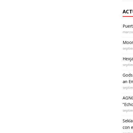
ACT
Puer
marzo 
Moon 
septie
Hexja
septie
Gods 
an Em
septie
AGNO
“Echo
septie
Sekía
con 