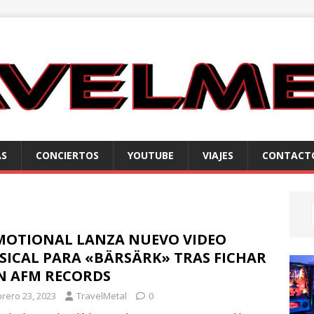
AS
CONCIERTOS
YOUTUBE
VIAJES
CONTACT
MOTIONAL LANZA NUEVO VIDEO
SICAL PARA «BÄRSÄRK» TRAS FICHAR
N AFM RECORDS
brero 23, 2023
TravelMetal
0