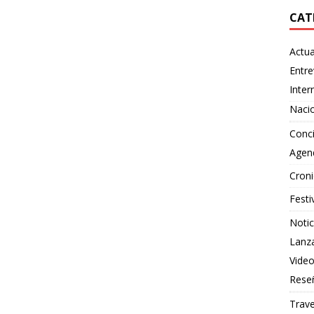
CAT
Actua
Entre
Inter
Naci
Conci
Agen
Croni
Festi
Notic
Lanz
Vide
Rese
Trave