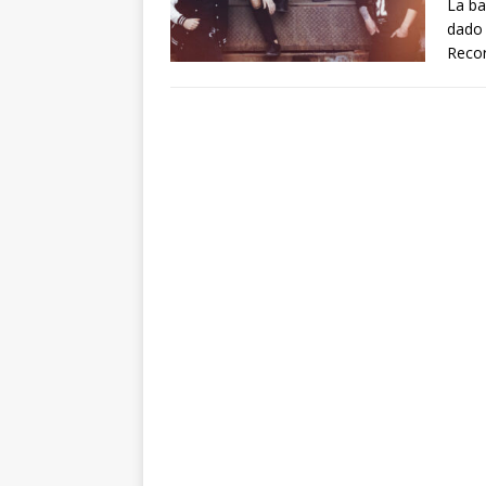
La b
dado 
Reco