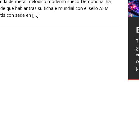
anda de metal melódico moderno sueco Demotional ha
de qué hablar tras su fichaje mundial con el sello AFM
rds con sede en
[…]
T
H
g
a
V
v
p
r
c
R
l
[
h
L
p
f
n
R
E
t
T
e
F
j