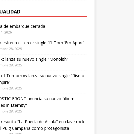
UALIDAD
ta de embarque cerrada
1, 2026
estrena el tercer single “I’ll Torn ‘Em Apart”
mbre 28, 2025
kt lanza su nuevo single “Monolith”
mbre 28, 2025
of Tomorrow lanza su nuevo single “Rise of
pire”
mbre 28, 2025
STIC FRONT anuncia su nuevo álbum
es in Eternity”
mbre 28, 2025
 resucita “La Puerta de Alcalá” en clave rock
el Puig Campana como protagonista