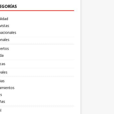
EGORÍAS
lidad
vistas
nacionales
onales
ertos
da
cas
vales
ias
amientos
os
ñas
l