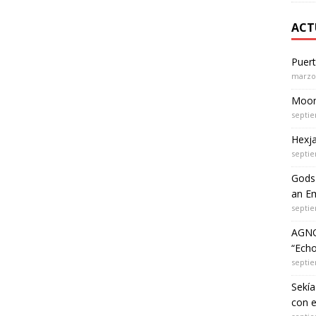
ACT
Puer
marzo 
Moon 
septie
Hexja
septie
Gods 
an Em
septie
AGNO
“Echo
septie
Sekía
con 