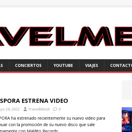
AS
CONCIERTOS
YOUTUBE
VIAJES
CONTACT
ÀSPORA ESTRENA VIDEO
yo 24, 2022
TravelMetal
0
ORA ha estrenado recientemente su nuevo video para
nuar con la promoción de su nuevo disco que sale
mamente con Maldito Records.