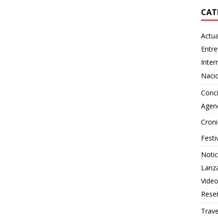
CAT
Actua
Entre
Inter
Naci
Conci
Agen
Croni
Festi
Notic
Lanz
Vide
Rese
Trave