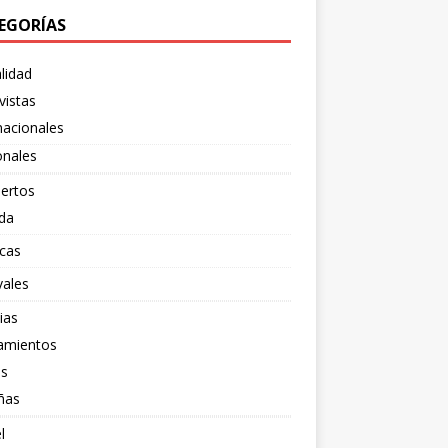
EGORÍAS
lidad
vistas
nacionales
onales
ertos
da
cas
vales
ias
amientos
os
ñas
l