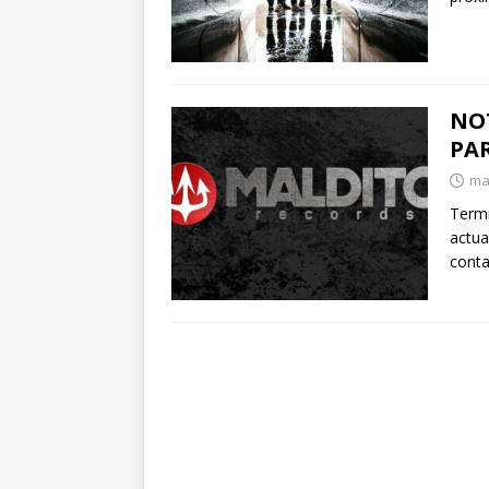
NO
PAR
ma
Termi
actua
conta