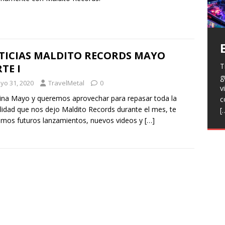
TICIAS MALDITO RECORDS MAYO
T
H
TE I
g
a
V
yo 31, 2020
TravelMetal
0
v
p
r
na Mayo y queremos aprovechar para repasar toda la
c
R
l
lidad que nos dejo Maldito Records durante el mes, te
[
h
L
p
mos futuros lanzamientos, nuevos videos y
[…]
f
n
R
E
t
T
e
F
j