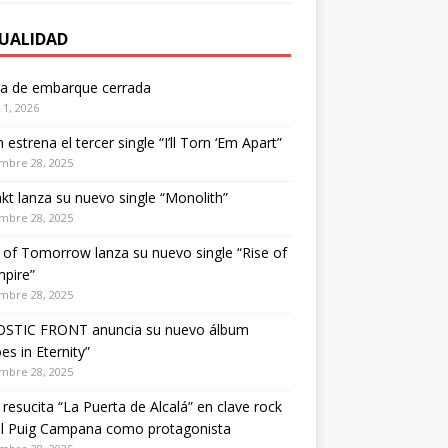
UALIDAD
ta de embarque cerrada
1, 2026
estrena el tercer single “I’ll Torn ‘Em Apart”
mbre 28, 2025
kt lanza su nuevo single “Monolith”
mbre 28, 2025
of Tomorrow lanza su nuevo single “Rise of
pire”
mbre 28, 2025
STIC FRONT anuncia su nuevo álbum
es in Eternity”
mbre 28, 2025
 resucita “La Puerta de Alcalá” en clave rock
el Puig Campana como protagonista