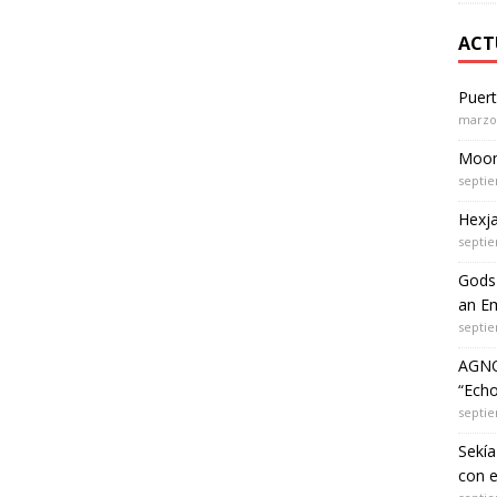
ACT
Puer
marzo 
Moon 
septie
Hexja
septie
Gods 
an Em
septie
AGNO
“Echo
septie
Sekía
con 