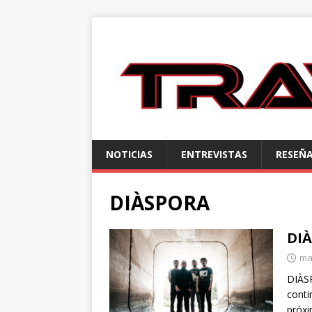
NOTICIAS
ENTREVISTAS
RESEÑ
DIÀSPORA
DI
ma
DIÀSP
conti
próxi