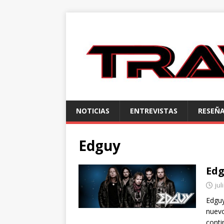
NOTICIAS
ENTREVISTAS
RESEÑ
Edguy
Edg
jul
Edguy
nuevo
conti