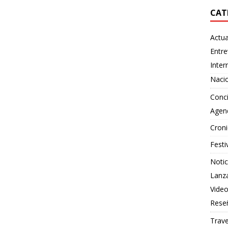
CAT
Actua
Entre
Inter
Naci
Conci
Agen
Croni
Festi
Notic
Lanz
Vide
Rese
Trave