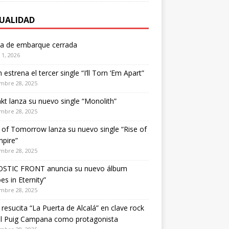
UALIDAD
ta de embarque cerrada
1, 2026
estrena el tercer single “I’ll Torn ‘Em Apart”
mbre 28, 2025
kt lanza su nuevo single “Monolith”
mbre 28, 2025
of Tomorrow lanza su nuevo single “Rise of
pire”
mbre 28, 2025
STIC FRONT anuncia su nuevo álbum
es in Eternity”
mbre 28, 2025
 resucita “La Puerta de Alcalá” en clave rock
el Puig Campana como protagonista