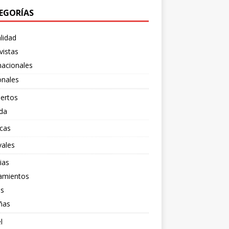
EGORÍAS
lidad
vistas
nacionales
onales
ertos
da
cas
vales
ias
amientos
os
ñas
l