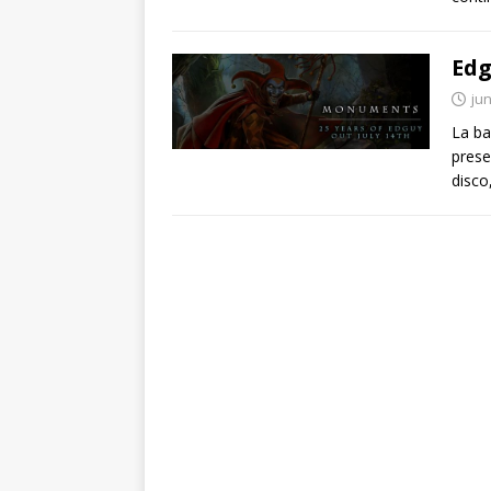
Edg
jun
La ba
prese
disco