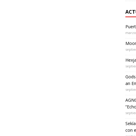
ACT
Puer
marzo 
Moon 
septie
Hexja
septie
Gods 
an Em
septie
AGNO
“Echo
septie
Sekía
con 