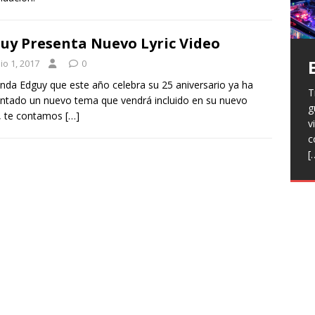
uy Presenta Nuevo Lyric Video
io 1, 2017
0
nda Edguy que este año celebra su 25 aniversario ya ha
T
H
ntado un nuevo tema que vendrá incluido en su nuevo
g
a
V
, te contamos
[…]
v
p
r
c
R
l
[
h
L
p
f
n
R
E
t
T
e
F
j