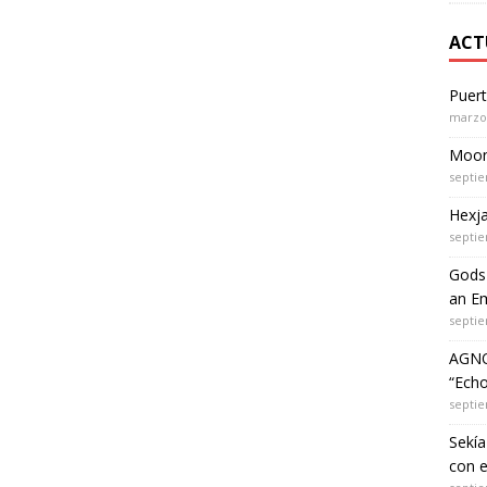
ACT
Puer
marzo 
Moon 
septie
Hexja
septie
Gods 
an Em
septie
AGNO
“Echo
septie
Sekía
con 