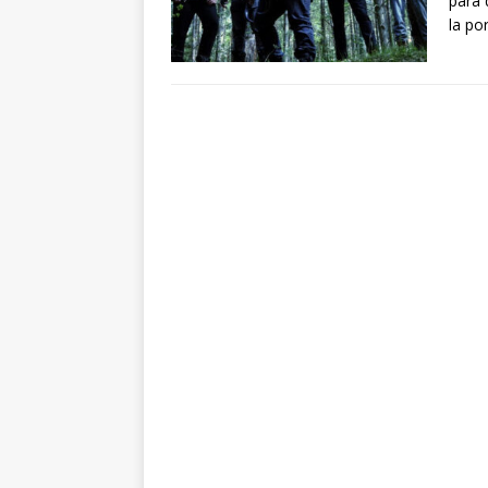
para 
la po