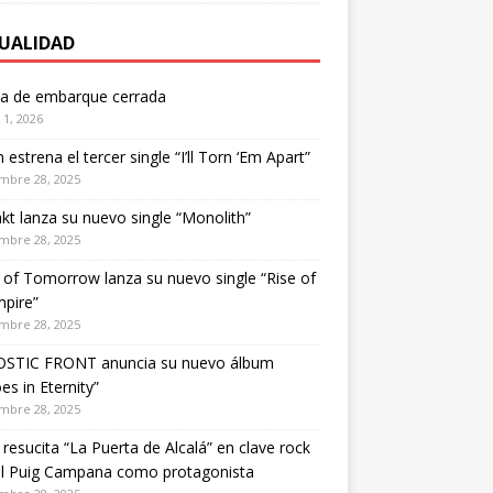
UALIDAD
ta de embarque cerrada
1, 2026
estrena el tercer single “I’ll Torn ‘Em Apart”
mbre 28, 2025
kt lanza su nuevo single “Monolith”
mbre 28, 2025
of Tomorrow lanza su nuevo single “Rise of
pire”
mbre 28, 2025
STIC FRONT anuncia su nuevo álbum
es in Eternity”
mbre 28, 2025
 resucita “La Puerta de Alcalá” en clave rock
el Puig Campana como protagonista