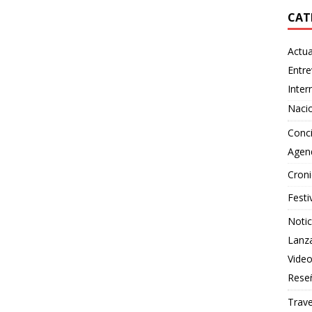
CAT
Actua
Entre
Inter
Naci
Conci
Agen
Croni
Festi
Notic
Lanz
Vide
Rese
Trave