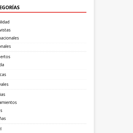
EGORÍAS
lidad
vistas
nacionales
onales
ertos
da
cas
vales
ias
amientos
os
ñas
l