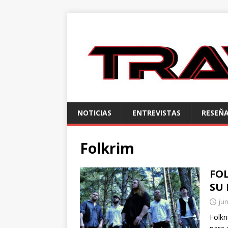
NOTICIAS
ENTREVISTAS
RESEÑ
Folkrim
FO
SU
jun
Folkr