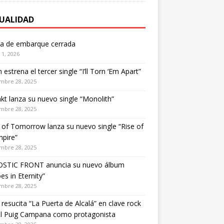
UALIDAD
ta de embarque cerrada
1, 2026
estrena el tercer single “I’ll Torn ‘Em Apart”
mbre 28, 2025
kt lanza su nuevo single “Monolith”
mbre 28, 2025
of Tomorrow lanza su nuevo single “Rise of
pire”
mbre 28, 2025
STIC FRONT anuncia su nuevo álbum
es in Eternity”
mbre 28, 2025
 resucita “La Puerta de Alcalá” en clave rock
el Puig Campana como protagonista