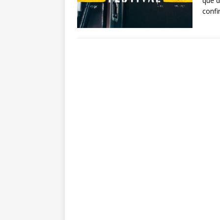
que d
conf