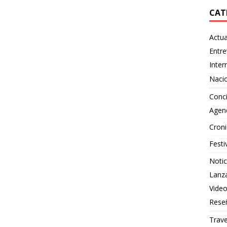
CAT
Actua
Entre
Inter
Naci
Conci
Agen
Croni
Festi
Notic
Lanz
Vide
Rese
Trave