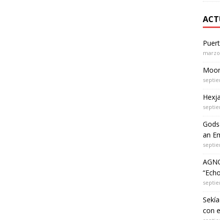
ACT
Puer
marzo 
Moon 
septie
Hexja
septie
Gods 
an Em
septie
AGNO
“Echo
septie
Sekía
con 