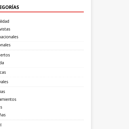
EGORÍAS
lidad
vistas
nacionales
onales
ertos
da
cas
vales
ias
amientos
os
ñas
l