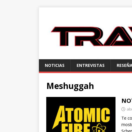
NOTICIAS
ENTREVISTAS
RESEÑ
Meshuggah
NOT
abr
Te co
mostr
Sche