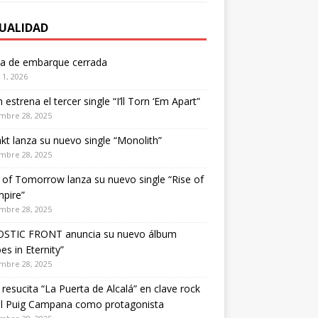
UALIDAD
ta de embarque cerrada
1, 2026
estrena el tercer single “I’ll Torn ‘Em Apart”
mbre 28, 2025
kt lanza su nuevo single “Monolith”
mbre 28, 2025
of Tomorrow lanza su nuevo single “Rise of
pire”
mbre 28, 2025
STIC FRONT anuncia su nuevo álbum
es in Eternity”
mbre 28, 2025
 resucita “La Puerta de Alcalá” en clave rock
el Puig Campana como protagonista