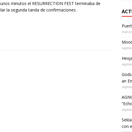
 unos minutos el RESURRECTION FEST terminaba de
lar la segunda tanda de confirmaciones .
ACT
Puer
marzo 
Moon 
septie
Hexja
septie
Gods 
an Em
septie
AGNO
“Echo
septie
Sekía
con 