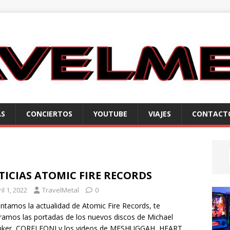
AS
CONCIERTOS
YOUTUBE
VIAJES
CONTACT
ICIAS ATOMIC FIRE RECORDS
il 1, 2022
TravelMetal
0
ntamos la actualidad de Atomic Fire Records, te
amos las portadas de los nuevos discos de Michael
nker, CORELEONI y los videos de MESHUGGAH, HEART