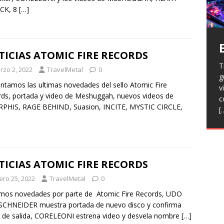
CK, 8
[…]
ICIAS ATOMIC FIRE RECORDS
T
H
rzo 2, 2022
TravelMetal
0
g
a
V
ntamos las ultimas novedades del sello Atomic Fire
v
p
r
ds, portada y video de Meshuggah, nuevos videos de
c
R
l
PHIS, RAGE BEHIND, Suasion, INCITE, MYSTIC CIRCLE,
[
h
L
p
f
n
R
E
t
ICIAS ATOMIC FIRE RECORDS
T
e
ero 25, 2022
TravelMetal
0
F
mos novedades por parte de Atomic Fire Records, UDO
j
SCHNEIDER muestra portada de nuevo disco y confirma
 de salida, CORELEONI estrena video y desvela nombre
[…]