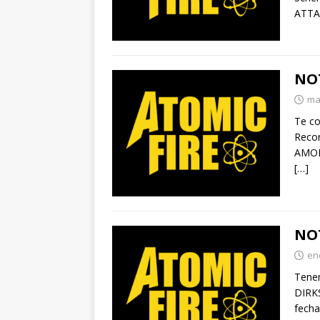
ATTA
NOT
ma
Te co
Recor
AMOR
[…]
NOT
en
Tene
DIRK
fecha