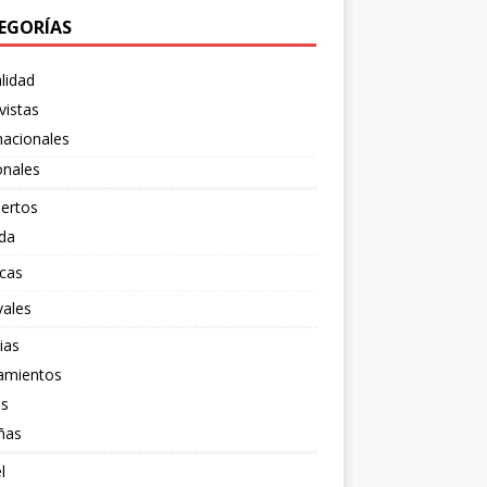
EGORÍAS
lidad
vistas
nacionales
onales
ertos
da
cas
vales
ias
amientos
os
ñas
l