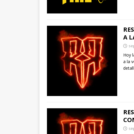
RES
A L
se
Hoy l
a la 
detal
RES
CO
se