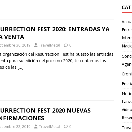
CAT
Actua
URRECTION FEST 2020: ENTRADAS YA
Entre
A VENTA
Inter
ptiembre 30, 2019
TravelMetal
0
Naci
a organización del Resurrection Fest ha puesto las entradas
Conci
venta para su edición del próximo 2020, te contamos los
Agen
les de las
[…]
Croni
Festi
Notic
Lanz
URRECTION FEST 2020 NUEVAS
Vide
NFIRMACIONES
Rese
ptiembre 22, 2019
TravelMetal
0
Trave