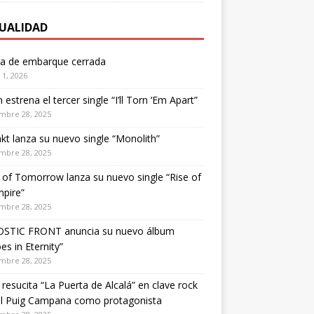
UALIDAD
ta de embarque cerrada
1, 2026
estrena el tercer single “I’ll Torn ‘Em Apart”
mbre 28, 2025
kt lanza su nuevo single “Monolith”
mbre 28, 2025
of Tomorrow lanza su nuevo single “Rise of
pire”
mbre 28, 2025
STIC FRONT anuncia su nuevo álbum
es in Eternity”
mbre 28, 2025
 resucita “La Puerta de Alcalá” en clave rock
el Puig Campana como protagonista