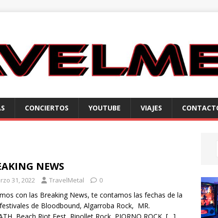
AS
CONCIERTOS
YOUTUBE
VIAJES
CONTACT
EAKING NEWS
rzo 31, 2022
TravelMetal
0
mos con las Breaking News, te contamos las fechas de la
 festivales de Bloodbound, Algarroba Rock, MR.
TH, Beach Riot Fest, Ripollet Rock, PIORNO ROCK,
[…]