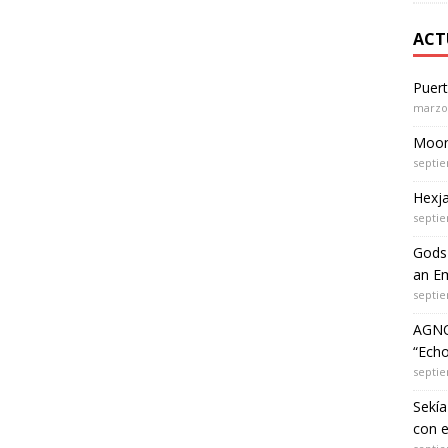
ACT
Puer
marzo 
Moon 
septie
Hexja
septie
Gods 
an Em
septie
AGNO
“Echo
septie
Sekía
con 