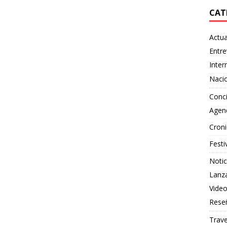
CAT
Actua
Entre
Inter
Naci
Conci
Agen
Croni
Festi
Notic
Lanz
Vide
Rese
Trave