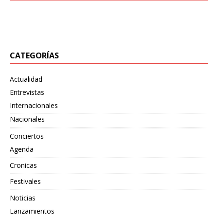
desatado su más reciente embestida sonora con
también
[…]
«Bewildering Form», un adelanto de su próximo split
junto
[…]
CATEGORÍAS
Actualidad
Entrevistas
Internacionales
Nacionales
Conciertos
Agenda
Cronicas
Festivales
Noticias
Lanzamientos