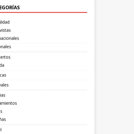
EGORÍAS
lidad
vistas
nacionales
onales
ertos
da
cas
vales
ias
amientos
os
ñas
l