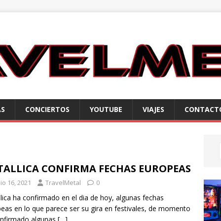
AS
CONCIERTOS
YOUTUBE
VIAJES
CONTACT
TALLICA CONFIRMA FECHAS EUROPEAS
io 16, 2021
TravelMetal
0
lica ha confirmado en el dia de hoy, algunas fechas
eas en lo que parece ser su gira en festivales, de momento
onfirmado algunas
[…]