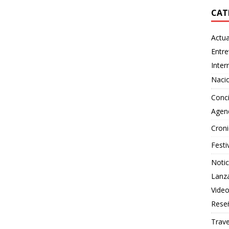
CAT
Actua
Entre
Inter
Naci
Conci
Agen
Croni
Festi
Notic
Lanz
Vide
Rese
Trave