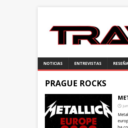
NOTICIAS
ENTREVISTAS
RESEÑ
PRAGUE ROCKS
ME
jun
Metal
europ
ha c