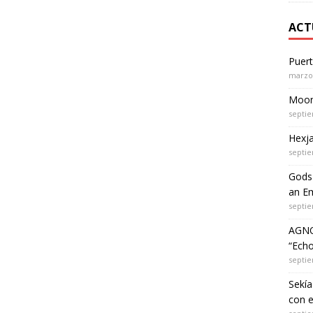
ACT
Puer
marzo 
Moon 
septie
Hexja
septie
Gods 
an Em
septie
AGNO
“Echo
septie
Sekía
con 