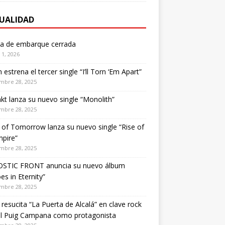
UALIDAD
ta de embarque cerrada
1, 2026
estrena el tercer single “I’ll Torn ‘Em Apart”
mbre 28, 2025
kt lanza su nuevo single “Monolith”
mbre 28, 2025
of Tomorrow lanza su nuevo single “Rise of
pire”
mbre 28, 2025
STIC FRONT anuncia su nuevo álbum
es in Eternity”
mbre 28, 2025
 resucita “La Puerta de Alcalá” en clave rock
el Puig Campana como protagonista