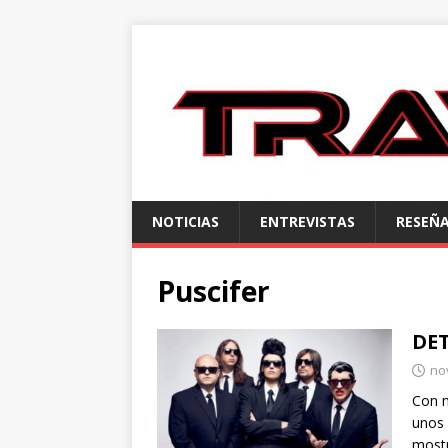
NOTICIAS
ENTREVISTAS
RESEÑ
Puscifer
DET
no
Con m
unos 
most