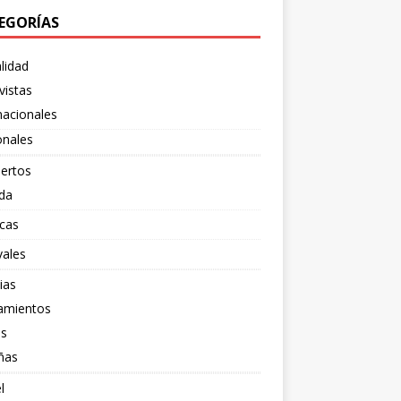
EGORÍAS
lidad
vistas
nacionales
onales
ertos
da
cas
vales
ias
amientos
os
ñas
l