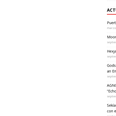
ACT
Puer
marzo 
Moon 
septie
Hexja
septie
Gods 
an Em
septie
AGNO
“Echo
septie
Sekía
con 