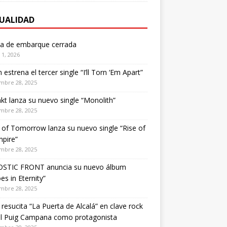
UALIDAD
ta de embarque cerrada
1, 2026
estrena el tercer single “I’ll Torn ‘Em Apart”
mbre 28, 2025
kt lanza su nuevo single “Monolith”
mbre 28, 2025
of Tomorrow lanza su nuevo single “Rise of
pire”
mbre 28, 2025
STIC FRONT anuncia su nuevo álbum
es in Eternity”
mbre 28, 2025
 resucita “La Puerta de Alcalá” en clave rock
el Puig Campana como protagonista