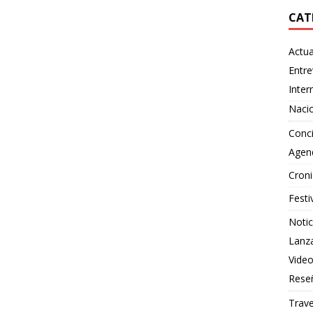
CAT
Actua
Entre
Inter
Naci
Conci
Agen
Croni
Festi
Notic
Lanz
Vide
Rese
Trave