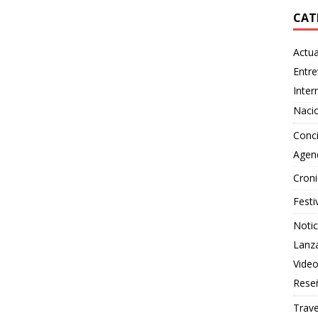
CAT
Actua
Entre
Inter
Naci
Conci
Agen
Croni
Festi
Notic
Lanz
Vide
Rese
Trave