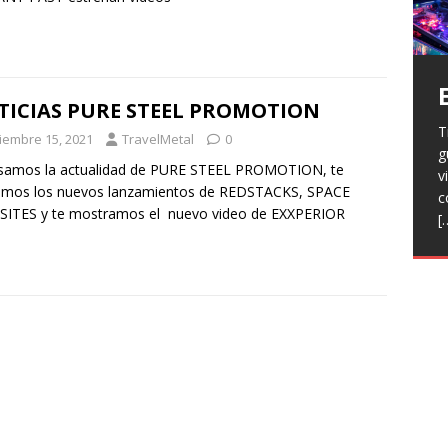
TICIAS PURE STEEL PROMOTION
T
H
ciembre 15, 2021
TravelMetal
0
g
a
V
samos la actualidad de PURE STEEL PROMOTION, te
v
p
r
amos los nuevos lanzamientos de REDSTACKS, SPACE
c
R
l
SITES y te mostramos el nuevo video de EXXPERIOR
[
h
L
p
f
n
R
E
t
T
e
F
j