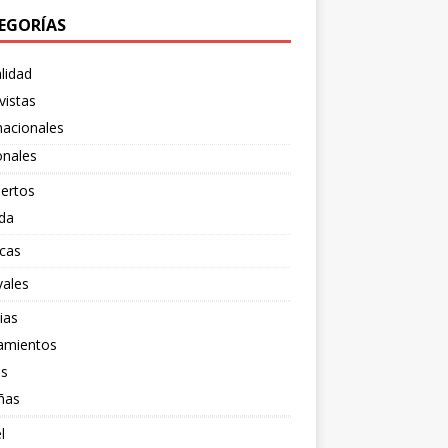
EGORÍAS
lidad
vistas
nacionales
onales
ertos
da
cas
vales
ias
amientos
os
ñas
l