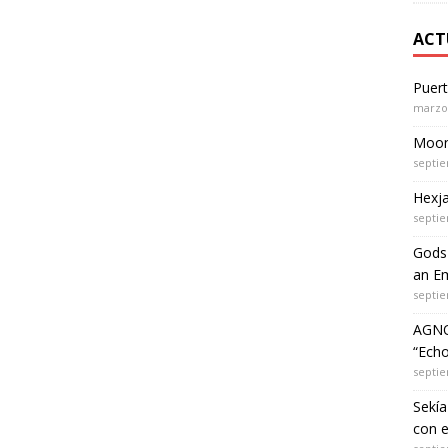
ACT
Puer
marzo 
Moon 
septie
Hexja
septie
Gods 
an Em
septie
AGNO
“Echo
septie
Sekía
con 