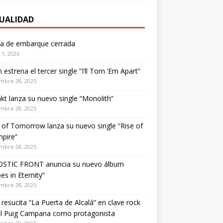
UALIDAD
ta de embarque cerrada
1, 2026
estrena el tercer single “I’ll Torn ‘Em Apart”
mbre 28, 2025
kt lanza su nuevo single “Monolith”
mbre 28, 2025
of Tomorrow lanza su nuevo single “Rise of
pire”
mbre 28, 2025
STIC FRONT anuncia su nuevo álbum
es in Eternity”
mbre 28, 2025
 resucita “La Puerta de Alcalá” en clave rock
el Puig Campana como protagonista