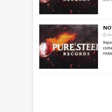
NO
di
Repa
cont
PARA