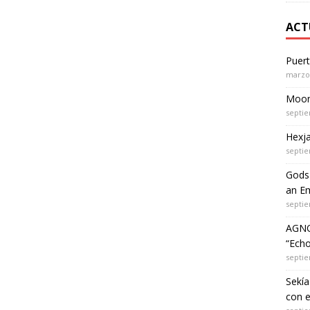
ACT
Puer
marzo 
Moon 
septie
Hexja
septie
Gods 
an Em
septie
AGNO
“Echo
septie
Sekía
con 