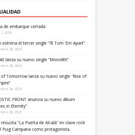
UALIDAD
ta de embarque cerrada
1, 2026
estrena el tercer single “I’ll Torn ‘Em Apart”
mbre 28, 2025
kt lanza su nuevo single “Monolith”
mbre 28, 2025
of Tomorrow lanza su nuevo single “Rise of
pire”
mbre 28, 2025
STIC FRONT anuncia su nuevo álbum
es in Eternity”
mbre 28, 2025
 resucita “La Puerta de Alcalá” en clave rock
el Puig Campana como protagonista