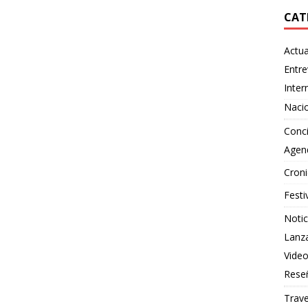
CAT
Actua
Entre
Inter
Naci
Conci
Agen
Croni
Festi
Notic
Lanz
Vide
Rese
Trave