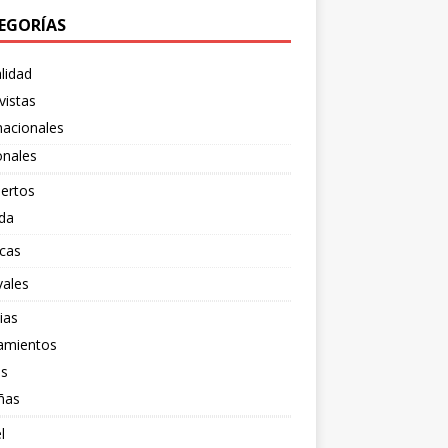
EGORÍAS
lidad
vistas
nacionales
onales
ertos
da
cas
vales
ias
amientos
os
ñas
l