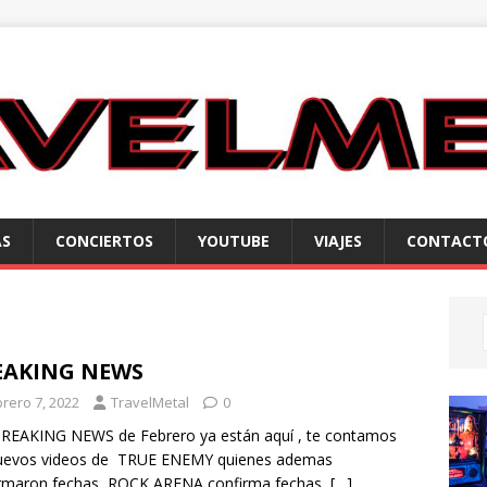
AS
CONCIERTOS
YOUTUBE
VIAJES
CONTACT
EAKING NEWS
brero 7, 2022
TravelMetal
0
REAKING NEWS de Febrero ya están aquí , te contamos
nuevos videos de TRUE ENEMY quienes ademas
irmaron fechas, ROCK ARENA confirma fechas,
[…]