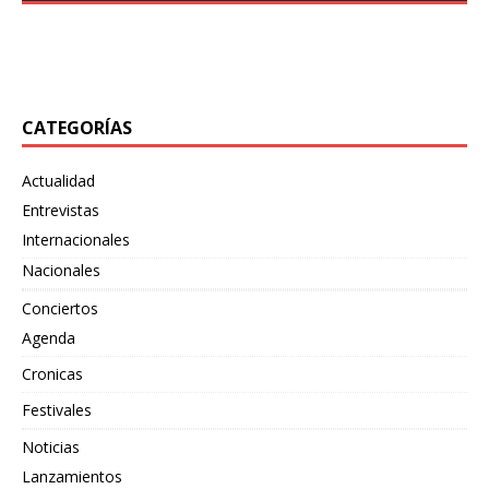
desatado su más reciente embestida sonora con
también
[…]
«Bewildering Form», un adelanto de su próximo split
junto
[…]
CATEGORÍAS
Actualidad
Entrevistas
Internacionales
Nacionales
Conciertos
Agenda
Cronicas
Festivales
Noticias
Lanzamientos