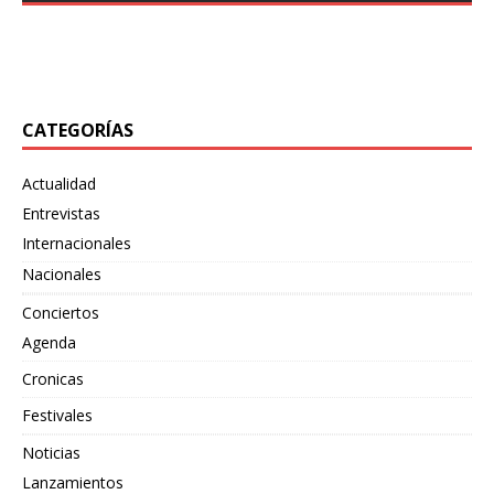
desatado su más reciente embestida sonora con
también
[…]
«Bewildering Form», un adelanto de su próximo split
junto
[…]
CATEGORÍAS
Actualidad
Entrevistas
Internacionales
Nacionales
Conciertos
Agenda
Cronicas
Festivales
Noticias
Lanzamientos