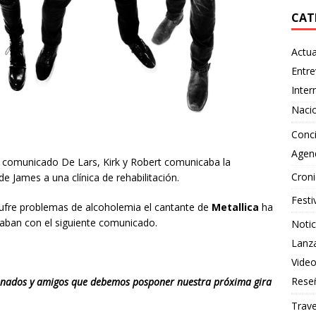
CAT
Actua
Entre
Inter
Naci
Conci
Agen
n comunicado De Lars, Kirk y Robert comunicaba la
Croni
de James a una clínica de rehabilitación.
Festi
ufre problemas de alcoholemia el cantante de
Metallica
ha
aban con el siguiente comunicado.
Notic
Lanz
Vide
Rese
ionados y amigos que debemos posponer nuestra próxima gira
Trave