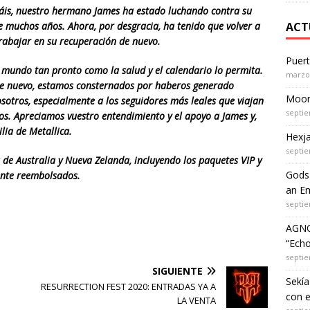
is, nuestro hermano James ha estado luchando contra su
e muchos años. Ahora, por desgracia, ha tenido que volver a
ACT
rabajar en su recuperación de nuevo.
Puer
l mundo tan pronto como la salud y el calendario lo permita.
marzo 
e nuevo, estamos consternados por haberos generado
Moon 
otros, especialmente a los seguidores más leales que viajan
septie
tos. Apreciamos vuestro entendimiento y el apoyo a James y,
lia de Metallica.
Hexja
septie
de Australia y Nueva Zelanda, incluyendo los paquetes VIP y
Gods 
ente reembolsados.
an Em
septie
AGNO
“Echo
septie
SIGUIENTE
Sekía
RESURRECTION FEST 2020: ENTRADAS YA A
con 
LA VENTA