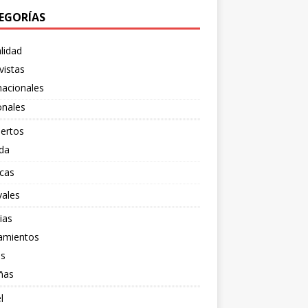
EGORÍAS
lidad
vistas
nacionales
onales
ertos
da
cas
vales
ias
amientos
os
ñas
l