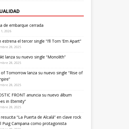
UALIDAD
ta de embarque cerrada
1, 2026
estrena el tercer single “I’ll Torn ‘Em Apart”
mbre 28, 2025
kt lanza su nuevo single “Monolith”
mbre 28, 2025
of Tomorrow lanza su nuevo single “Rise of
pire”
mbre 28, 2025
STIC FRONT anuncia su nuevo álbum
es in Eternity”
mbre 28, 2025
 resucita “La Puerta de Alcalá” en clave rock
el Puig Campana como protagonista