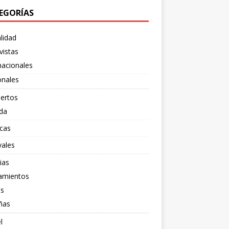
EGORÍAS
lidad
vistas
nacionales
onales
ertos
da
cas
vales
ias
amientos
os
ñas
l