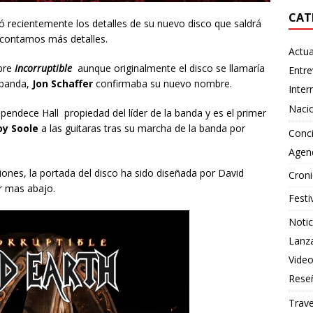
CAT
 recientemente los detalles de su nuevo disco que saldrá
e contamos más detalles.
Actua
bre
Incorruptible
aunque originalmente el disco se llamaría
Entre
 banda,
Jon Schaffer
confirmaba su nuevo nombre.
Inter
Naci
pendece Hall propiedad del líder de la banda y es el primer
oy Soole
a las guitaras tras su marcha de la banda por
Conci
Agen
ones, la portada del disco ha sido diseñada por David
Croni
 mas abajo.
Festi
Notic
Lanz
Vide
Rese
Trave