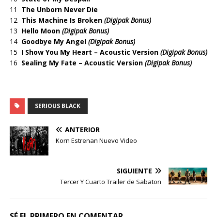
11
The Unborn Never Die
12
This Machine Is Broken
(Digipak Bonus)
13
Hello Moon
(Digipak Bonus)
14
Goodbye My Angel
(Digipak Bonus)
15
I Show You My Heart – Acoustic Version
(Digipak Bonus)
16
Sealing My Fate – Acoustic Version
(Digipak Bonus)
SERIOUS BLACK
ANTERIOR
Korn Estrenan Nuevo Video
SIGUIENTE
Tercer Y Cuarto Trailer de Sabaton
SÉ EL PRIMERO EN COMENTAR