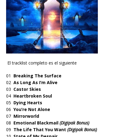
El tracklist completo es el siguiente
01
Breaking The Surface
02
As Long As I’m Alive
03
Castor Skies
04
Heartbroken Soul
05
Dying Hearts
06
You’re Not Alone
07
Mirrorworld
08
Emotional Blackmail
(Digipak Bonus)
09
The Life That You Want
(Digipak Bonus)
10
State of My Despair