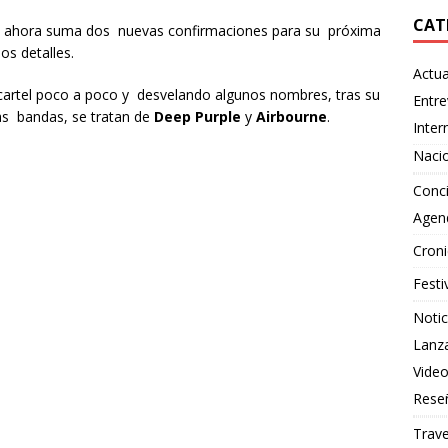
CAT
as ahora suma dos nuevas confirmaciones para su próxima
os detalles.
Actua
artel poco a poco y desvelando algunos nombres, tras su
Entre
as bandas, se tratan de
Deep Purple
y
Airbourne
.
Inter
Naci
Conci
Agen
Croni
Festi
Notic
Lanz
Vide
Rese
Trave