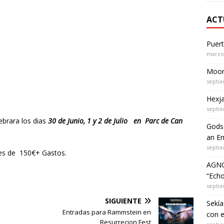
ACT
Puer
marzo 
Moon 
septie
Hexja
septie
lebrara los dias
30 de Junio, 1 y 2 de Julio
en Parc de Can
Gods 
an Em
septie
l es de 150€+ Gastos.
AGNO
“Echo
septie
SIGUIENTE
Sekía
Entradas para Rammstein en
con 
Resurrecion Fest