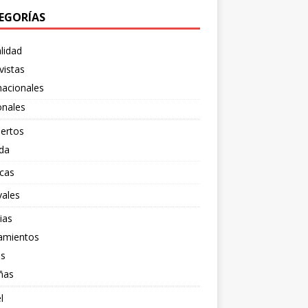
EGORÍAS
lidad
vistas
nacionales
onales
ertos
da
cas
vales
ias
amientos
os
ñas
l