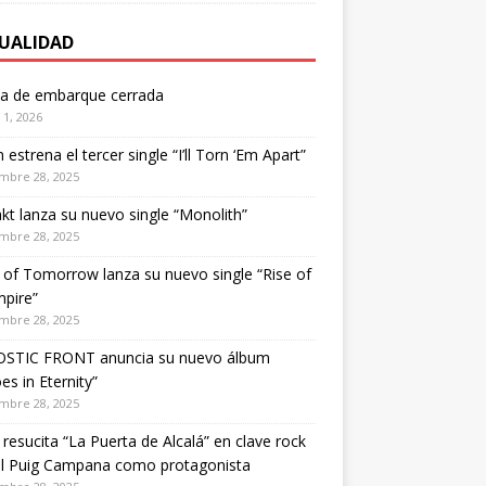
UALIDAD
ta de embarque cerrada
1, 2026
estrena el tercer single “I’ll Torn ‘Em Apart”
mbre 28, 2025
kt lanza su nuevo single “Monolith”
mbre 28, 2025
of Tomorrow lanza su nuevo single “Rise of
pire”
mbre 28, 2025
STIC FRONT anuncia su nuevo álbum
es in Eternity”
mbre 28, 2025
 resucita “La Puerta de Alcalá” en clave rock
el Puig Campana como protagonista