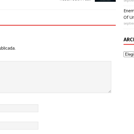
septie
Enem
Of Un
septie
ARC
ublicada.