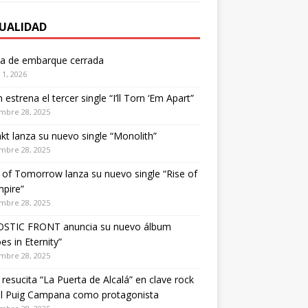
UALIDAD
ta de embarque cerrada
1, 2026
estrena el tercer single “I’ll Torn ‘Em Apart”
mbre 28, 2025
kt lanza su nuevo single “Monolith”
mbre 28, 2025
of Tomorrow lanza su nuevo single “Rise of
pire”
mbre 28, 2025
STIC FRONT anuncia su nuevo álbum
es in Eternity”
mbre 28, 2025
 resucita “La Puerta de Alcalá” en clave rock
el Puig Campana como protagonista