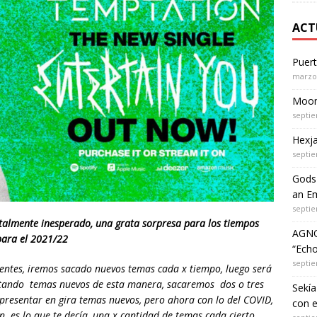
ACT
Puer
marzo 
Moon 
septie
Hexja
septie
Gods 
an Em
septie
talmente inesperado, una grata sorpresa para los tiempos
AGNO
para el 2021/22
“Echo
septie
erentes, iremos sacado nuevos temas cada x tiempo, luego será
ntando temas nuevos de esta manera, sacaremos dos o tres
Sekía
resentar en gira temas nuevos, pero ahora con lo del COVID,
con 
 es lo que te decía, una x cantidad de temas cada cierto