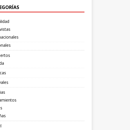
EGORÍAS
lidad
vistas
nacionales
onales
ertos
da
cas
vales
ias
amientos
os
ñas
l