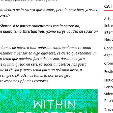
CAT
do dentro de la rareza que vivimos, pero lo pase bien, gracias
iones.*
Actua
Entre
 Sharon si te parece comenzamos con la entrevista,
e nuevo tema Entertain You, ¿cómo surge la idea de sacar un
Inter
Naci
teníamos de nuestro tour anterior, como veníamos tocando
Conci
ezamos a pensar en algo diferente, es cierto que tenemos un
Agen
un tema que quedara fuera del mismo, durante la gira
Croni
l final quedo en este, ya sabes a nosotros nos gusta
le la chispa y tienes tema para un próximo disco, o
Festi
 single o LP, ademas también nos sirvió girar
Notic
rovechamos y fuimos creativos.
Lanz
Vide
Rese
Trave