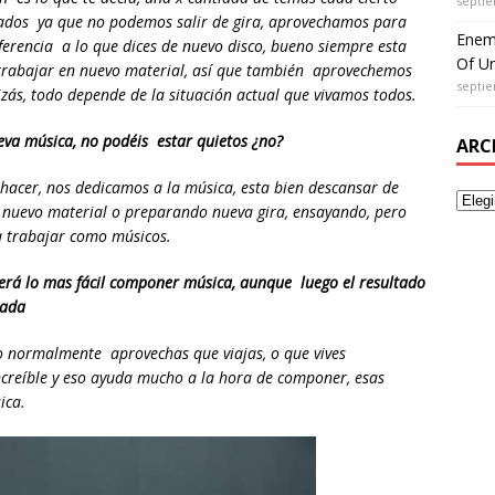
septie
ados ya que no podemos salir de gira, aprovechamos para
Enem
erencia a lo que dices de nuevo disco, bueno siempre esta
Of Un
 trabajar en nuevo material, así que también aprovechemos
septie
zás, todo depende de la situación actual que vivamos todos.
va música, no podéis estar quietos ¿no?
ARC
s hacer, nos dedicamos a la música, esta bien descansar de
 nuevo material o preparando nueva gira, ensayando, pero
a trabajar como músicos.
será lo mas fácil componer música, aunque luego el resultado
bada
ero normalmente aprovechas que viajas, o que vives
 increíble y eso ayuda mucho a la hora de componer, esas
ica.