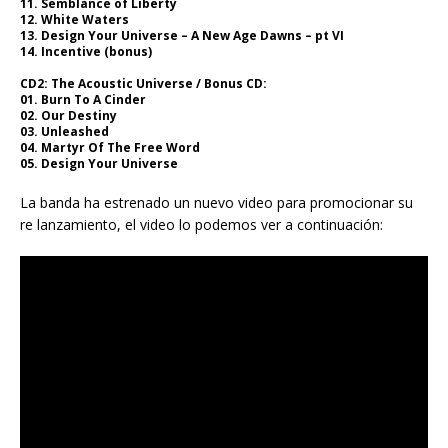
11. Semblance of Liberty
12. White Waters
13. Design Your Universe – A New Age Dawns – pt VI
14. Incentive (bonus)
CD2: The Acoustic Universe / Bonus CD:
01. Burn To A Cinder
02. Our Destiny
03. Unleashed
04. Martyr Of The Free Word
05. Design Your Universe
La banda ha estrenado un nuevo video para promocionar su
re lanzamiento, el video lo podemos ver a continuación: