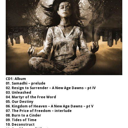
CD1: Album
01. Samadhi – prelude
02. Resign to Surrender – A New Age Dawns – pt IV
03. Unleashed
04. Martyr of the Free Word
05. Our Destiny
06. Kingdom of Heaven – A New Age Dawns – pt V
07. The Price of Freedom – interlude
08. Burn to a Cinder
09. Tides of Time
10. Deconstruct