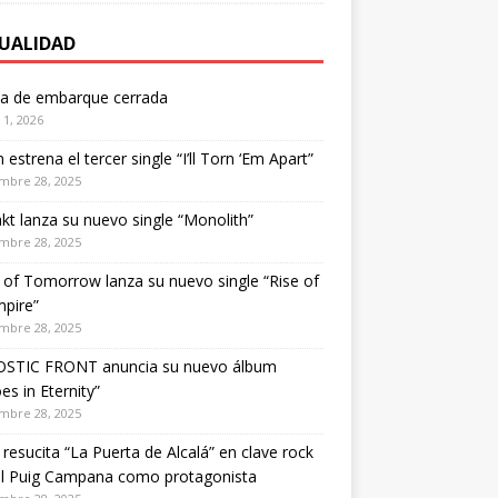
UALIDAD
ta de embarque cerrada
1, 2026
estrena el tercer single “I’ll Torn ‘Em Apart”
mbre 28, 2025
kt lanza su nuevo single “Monolith”
mbre 28, 2025
of Tomorrow lanza su nuevo single “Rise of
pire”
mbre 28, 2025
STIC FRONT anuncia su nuevo álbum
es in Eternity”
mbre 28, 2025
 resucita “La Puerta de Alcalá” en clave rock
el Puig Campana como protagonista