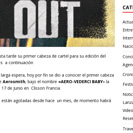
CAT
Actua
Entre
Inter
Naci
a tarde su primer cabeza de cartel para su edición del
Conci
es a continuación
Agen
Croni
larga espera, hoy por fin se dio a conocer el primer cabeza
se
Aerosmith
, bajo el nombre
«AERO-VEDERCI BABY
» la
Festi
 17 de Junio en Clisson Francia.
Notic
val están agotadas desde hace un mes, de momento habrá
Lanz
Vide
Rese
Trave