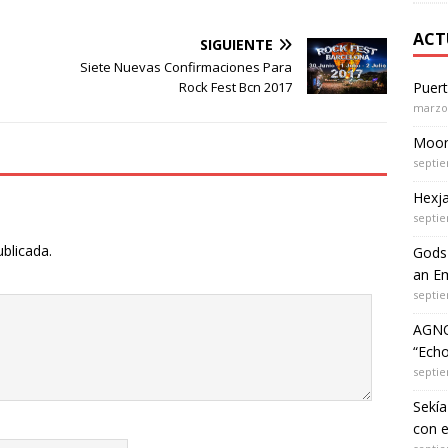
ACT
SIGUIENTE
Siete Nuevas Confirmaciones Para
Rock Fest Bcn 2017
Puer
marzo 
Moon 
septie
Hexja
septie
ublicada.
Gods 
an Em
septie
AGNO
“Echo
septie
Sekía
con 