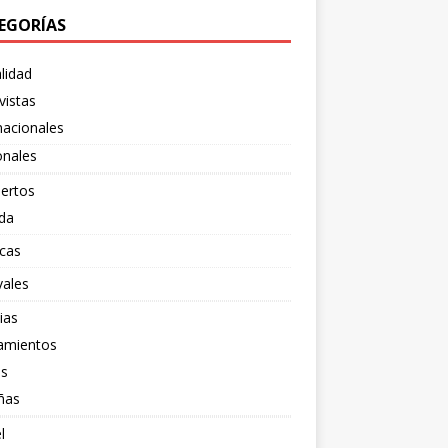
EGORÍAS
lidad
vistas
nacionales
onales
ertos
da
cas
vales
ias
amientos
os
ñas
l