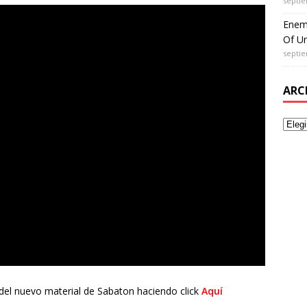
septie
Enem
Of Un
septie
ARC
 del nuevo material de Sabaton haciendo click
Aquí