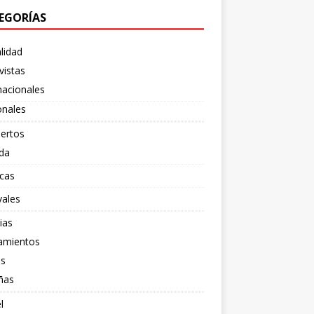
EGORÍAS
lidad
vistas
nacionales
onales
ertos
da
cas
vales
ias
amientos
os
ñas
l