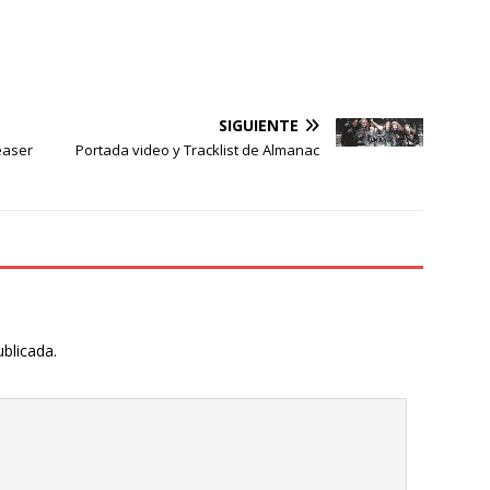
SIGUIENTE
easer
Portada video y Tracklist de Almanac
ublicada.