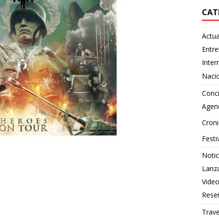
CAT
Actua
Entre
Inter
Naci
Conci
Agen
Croni
Festi
Notic
Lanz
Vide
Rese
Trave