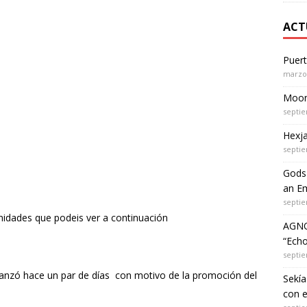
ACT
Puer
marzo 
Moon 
septie
Hexja
septie
Gods 
an Em
septie
nidades que podeis ver a continuación
AGNO
“Echo
septie
lanzó hace un par de días con motivo de la promoción del
Sekía
con 