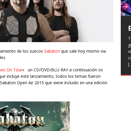
T
H
g
a
V
zamiento de los suecos
Sabaton
que sale hoy mismo via
v
p
r
les
c
R
l
[
h
L
p
oes On Tour
» un CD/DVD/BLU RAY a continuación os
f
ue incluye este lanzamiento, todos los temas fueron
n
 Sabaton Open Air 2015 que viene incluido en una edición
R
E
t
T
e
F
j