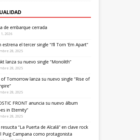
UALIDAD
ta de embarque cerrada
1, 2026
estrena el tercer single “I’ll Torn ‘Em Apart”
mbre 28, 2025
kt lanza su nuevo single “Monolith”
mbre 28, 2025
of Tomorrow lanza su nuevo single “Rise of
pire”
mbre 28, 2025
STIC FRONT anuncia su nuevo álbum
es in Eternity”
mbre 28, 2025
 resucita “La Puerta de Alcalá” en clave rock
el Puig Campana como protagonista