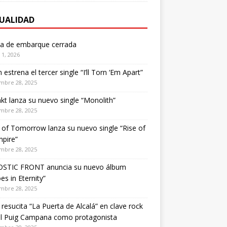
UALIDAD
ta de embarque cerrada
1, 2026
estrena el tercer single “I’ll Torn ‘Em Apart”
mbre 28, 2025
kt lanza su nuevo single “Monolith”
mbre 28, 2025
of Tomorrow lanza su nuevo single “Rise of
pire”
mbre 28, 2025
STIC FRONT anuncia su nuevo álbum
es in Eternity”
mbre 28, 2025
 resucita “La Puerta de Alcalá” en clave rock
el Puig Campana como protagonista