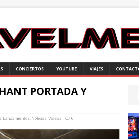
AS
CONCIERTOS
YOUTUBE
VIAJES
CONTACT
PHANT PORTADA Y
d
,
Lanzamientos
,
Noticias
,
Videos
0