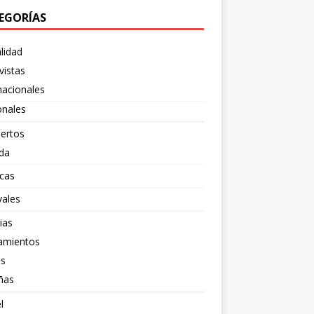
EGORÍAS
lidad
vistas
nacionales
onales
ertos
da
cas
vales
ias
amientos
os
ñas
l