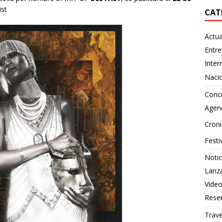
ist
CAT
Actua
Entre
Inter
Naci
Conci
Agen
Croni
Festi
Notic
Lanz
Vide
Rese
Trave