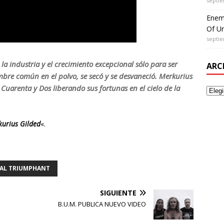
septie
Enem
Of Un
septie
a industria y el crecimiento excepcional sólo para ser
ARC
bre común en el polvo, se secó y se desvaneció. Merkurius
 Cuarenta y Dos liberando sus fortunas en el cielo de la
urius Gilded
«.
IAL TRIUMPHANT
SIGUIENTE
B.U.M. PUBLICA NUEVO VIDEO