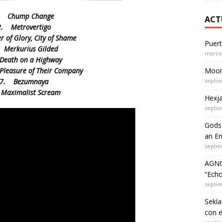
. Chump Change
ACT
2. Metrovertigo
 of Glory, City of Shame
Puer
 Merkurius Gilded
marzo 
Death on a Highway
Pleasure of Their Company
Moon 
7. Bezumnaya
septie
Maximalist Scream
Hexja
septie
Gods 
an Em
septie
AGNO
“Echo
septie
Sekía
con 