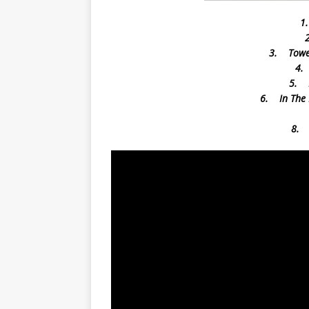
1
3. Tower
4.
5. 
6. In The 
8. 