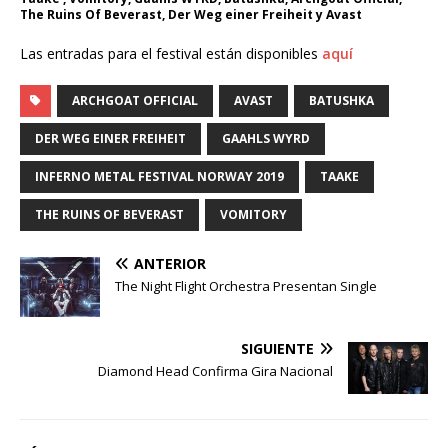
The Ruins Of Beverast, Der Weg einer Freiheit y Avast
Las entradas para el festival están disponibles
aquí
ARCHGOAT OFFICIAL
AVAST
BATUSHKA
DER WEG EINER FREIHEIT
GAAHLS WYRD
INFERNO METAL FESTIVAL NORWAY 2019
TAAKE
THE RUINS OF BEVERAST
VOMITORY
ANTERIOR
The Night Flight Orchestra Presentan Single
SIGUIENTE
Diamond Head Confirma Gira Nacional