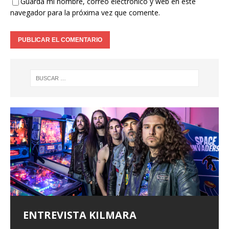
Guarda mi nombre, correo electrónico y web en este
navegador para la próxima vez que comente.
ENTREVISTA KILMARA
ENTREVISTA BLACK SATELITE
Entrevista a Xeneris
ALFA PENTATONIK LANZA EL EP
«GAMMA I» Y EL VIDEO DE