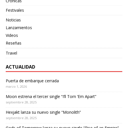
Cronicas
Festivales
Noticias
Lanzamientos
Videos
Reseñas
Travel
ACTUALIDAD
Puerta de embarque cerrada
marzo 1, 2026
Moon estrena el tercer single “I’ll Torn ‘Em Apart”
septiembre 28, 2025
Hexjakt lanza su nuevo single “Monolith”
septiembre 28, 2025
Gods of Tomorrow lanza su nuevo single “Rise of an Empire”