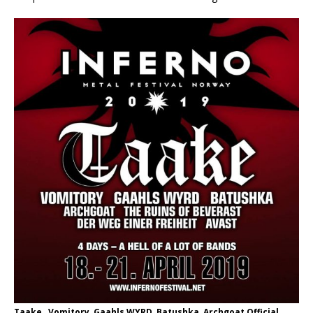
Taake , Vomitory, Gaahls WYRD, Batushka, Archgoat Official,