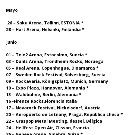
Mayo
26 – Saku Arena, Tallinn, ESTONIA *
28 – Hart Arena, Helsinki, Finlandia *
Junio
01 – Tele2 Arena, Estocolmo, Suecia *
03 – Dahls Arena, Trondheim Rocks, Noruega
05 – Real Arena, Copenhague, Dinamarca *
07 – Sweden Rock Festival, Sölvesborg, Suecia
09 – Rockavaria, Königsplatz, Munich, Germany
10 – Expo Plaza, Hannover, Alemania *
13 – Waldbühne, Berlín, Alemania *
16 -Firenze Rocks,Florencia Italia
17 – Novarock Festival, Nickelsdorf, Austria
20 – Aeropuerto de Letnany, Praga, República checa *
22 – Graspop Metal Meeting, dessel, Bélgica
24 – Hellfest Open Air, Clisson, Francia
26 – Geneva Arena, Ginebra, Suiza *