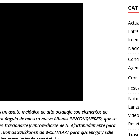
CAT
Actua
Entre
Inter
Naci
Conci
Agen
Croni
Festi
Notic
Lanz
 un asalto melódico de alto octanaje con elementos de
Vide
tro ángulo de nuestro nuevo álbum» ‘UNCONQUERED’, que se
Rese
es traicionarte y aprovecharse de ti. Afortunadamente para
 en Tuomas Saukkonen de WOLFHEART para que venga y eche
Trave