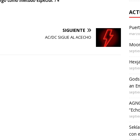
go como invitado especial. ! «
ACT
Puer
SIGUIENTE
marzo 
AC/DC SIGUE AL ACECHO
Moon 
septie
Hexja
septie
Gods 
an Em
septie
AGNO
“Echo
septie
Sekía
con 