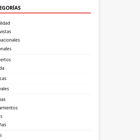
EGORÍAS
lidad
vistas
nacionales
onales
ertos
da
cas
vales
ias
amientos
os
ñas
l