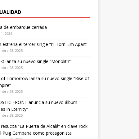
UALIDAD
ta de embarque cerrada
1, 2026
estrena el tercer single “I’ll Torn ‘Em Apart”
mbre 28, 2025
kt lanza su nuevo single “Monolith”
mbre 28, 2025
of Tomorrow lanza su nuevo single “Rise of
pire”
mbre 28, 2025
STIC FRONT anuncia su nuevo álbum
es in Eternity”
mbre 28, 2025
 resucita “La Puerta de Alcalá” en clave rock
el Puig Campana como protagonista