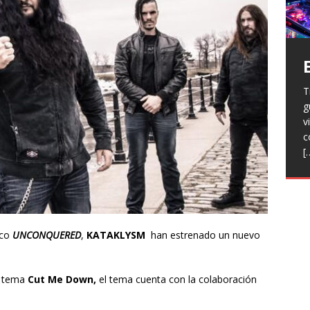
T
H
g
a
V
v
p
r
c
R
l
[
h
L
p
f
n
R
E
t
T
sco
UNCONQUERED
,
KATAKLYSM
han estrenado un nuevo
e
F
j
l tema
Cut Me Down,
el tema cuenta con la colaboración