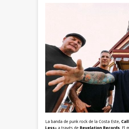
La banda de punk rock de la Costa Este,
Cal
Less
» a través de
Revelation Records
. El