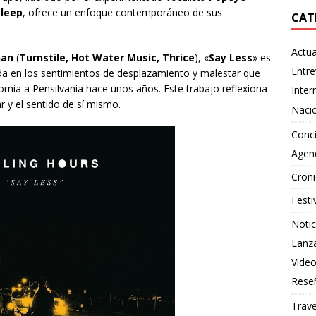
Sleep
, ofrece un enfoque contemporáneo de sus
CAT
Actua
nan
(
Turnstile, Hot Water Music, Thrice
), «
Say Less
» es
Entre
a en los sentimientos de desplazamiento y malestar que
rnia a Pensilvania hace unos años. Este trabajo reflexiona
Inter
ar y el sentido de sí mismo.
Naci
Conci
Agen
Croni
Festi
Notic
Lanz
Vide
Rese
Trave