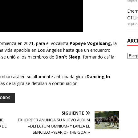
septie
Enem
Of Un
septie
ARC
mienza en 2021, para el vocalista
Popeye Vogelsang
, la
una vida apacible en Los Ángeles hasta que un encuentro
 se unió a los miembros de
Don’t Sleep
, formando así la
mbarcará en su altamente anticipada gira «
Dancing In
has de la gira se detallan a continuación.
CORDS
SIGUIENTE
HE
EXHORDER ANUNCIA SU NUEVO ÁLBUM
O DE
«DEFECTUM OMNIUM» Y LANZA EL
SENCILLO «YEAR OF THE GOAT»