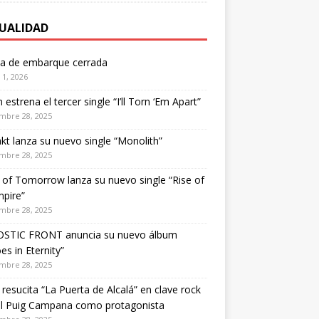
UALIDAD
ta de embarque cerrada
1, 2026
estrena el tercer single “I’ll Torn ‘Em Apart”
mbre 28, 2025
kt lanza su nuevo single “Monolith”
mbre 28, 2025
of Tomorrow lanza su nuevo single “Rise of
pire”
mbre 28, 2025
STIC FRONT anuncia su nuevo álbum
es in Eternity”
mbre 28, 2025
 resucita “La Puerta de Alcalá” en clave rock
el Puig Campana como protagonista