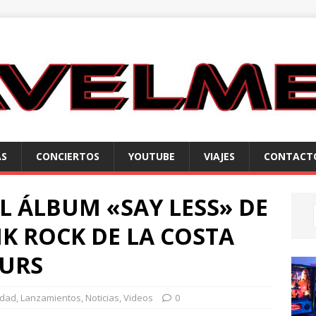
AS
CONCIERTOS
YOUTUBE
VIAJES
CONTACT
 ÁLBUM «SAY LESS» DE
K ROCK DE LA COSTA
OURS
idad
,
Lanzamientos
,
Noticias
,
Videos
0