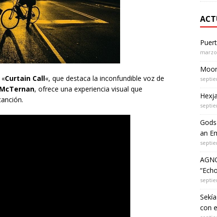
ACT
Puer
marzo 
Moon 
 «
Curtain
Call
«, que destaca la inconfundible voz de
septie
 McTernan
, ofrece una experiencia visual que
Hexja
canción.
septie
Gods 
an Em
septie
AGNO
“Echo
septie
Sekía
con 