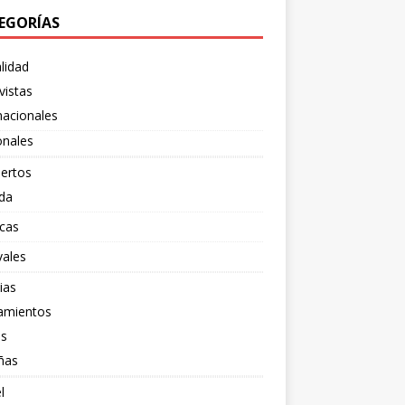
EGORÍAS
lidad
vistas
nacionales
onales
ertos
da
cas
vales
ias
amientos
os
ñas
l