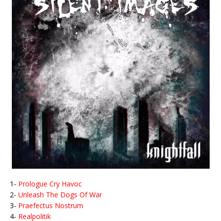
1-
Prologue Cry Havoc
2-
Unleash The Dogs Of War
3-
Praefectus Nostrum
4-
Realpolitik