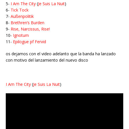
5-
I Am The City
(
Je Suis La Nuit
)
6-
Tick Tock
7-
Außenpolitik
8-
Brethren’s Burden
9-
Rise, Narcissus, Rise!
10-
Ignotum
11-
Epilogue pf Fervid
os dejamos con el video adelanto que la banda ha lanzado
con motivo del lanzamiento del nuevo disco
I Am The City
(
Je Suis La Nuit
)