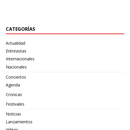
también
[…]
«Bewildering Form», un adelanto de su próximo split
junto
[…]
CATEGORÍAS
Actualidad
Entrevistas
Internacionales
Nacionales
Conciertos
Agenda
Cronicas
Festivales
Noticias
Lanzamientos
Videos