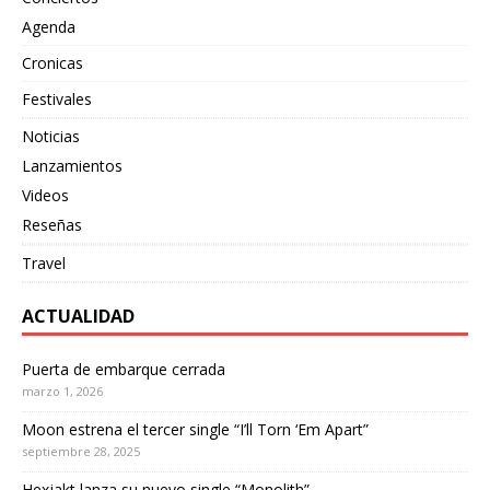
Agenda
Cronicas
Festivales
Noticias
Lanzamientos
Videos
Reseñas
Travel
ACTUALIDAD
Puerta de embarque cerrada
marzo 1, 2026
Moon estrena el tercer single “I’ll Torn ‘Em Apart”
septiembre 28, 2025
Hexjakt lanza su nuevo single “Monolith”