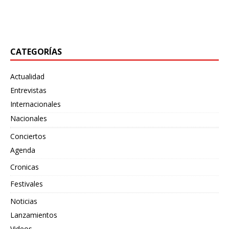
han vuelto, hoy os traemos la entrevista que hicimos a
finales del pasado año a Larissa
[…]
CATEGORÍAS
Actualidad
Entrevistas
Internacionales
Nacionales
Conciertos
Agenda
Cronicas
Festivales
Noticias
Lanzamientos
Videos