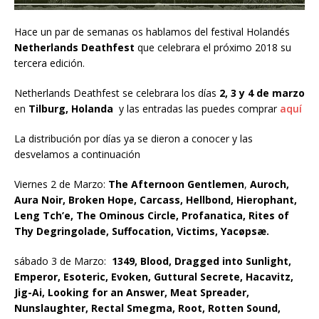
Hace un par de semanas os hablamos del festival Holandés
Netherlands Deathfest
que celebrara el próximo 2018 su
tercera edición.
Netherlands Deathfest se celebrara los días
2, 3 y 4 de marzo
en
Tilburg, Holanda
y las entradas las puedes comprar
aquí
La distribución por días ya se dieron a conocer y las
desvelamos a continuación
Viernes 2 de Marzo:
The Afternoon Gentlemen
,
Auroch,
Aura Noir, Broken Hope, Carcass, Hellbond, Hierophant,
Leng Tch’e, The Ominous Circle, Profanatica, Rites of
Thy Degringolade, Suffocation, Victims, Yacøpsæ.
sábado 3 de Marzo:
1349, Blood, Dragged into Sunlight,
Emperor, Esoteric,
Evoken, Guttural Secrete, Hacavitz,
Jig-Ai, Looking for an Answer, Meat Spreader,
Nunslaughter, Rectal Smegma, Root, Rotten Sound,