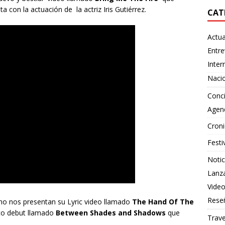
 con la actuación de la actriz Iris Gutiérrez.
CAT
Actua
Entre
Inter
Naci
Conci
Agen
Croni
Festi
Notic
Lanz
Vide
Rese
o nos presentan su Lyric video llamado
The Hand Of The
co debut llamado
Between Shades and Shadows
que
Trave