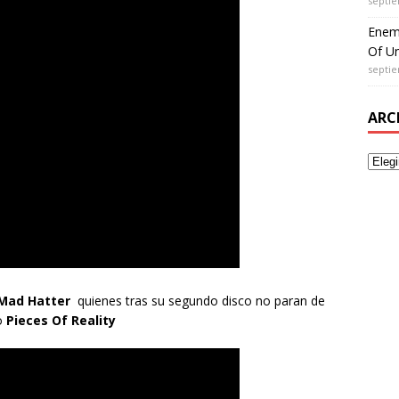
septie
Enem
Of Un
septie
ARC
Mad Hatter
quienes tras su segundo disco no paran de
eo
Pieces Of Reality