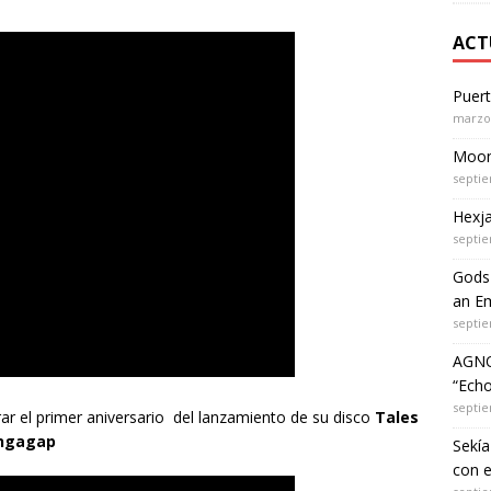
ACT
Puer
marzo 
Moon 
septie
Hexja
septie
Gods 
an Em
septie
AGNO
“Echo
septie
ar el primer aniversario del lanzamiento de su disco
Tales
ngagap
Sekía
con 