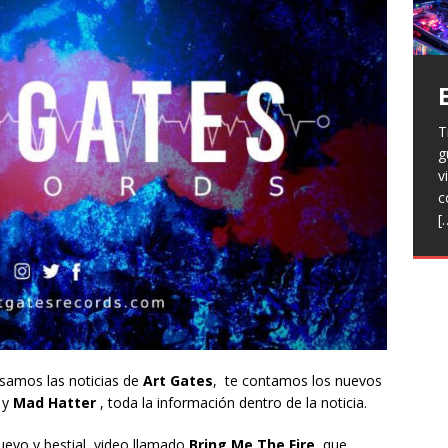
T
H
g
a
V
v
p
r
c
R
l
[
h
L
p
f
n
R
E
t
T
e
F
asamos las noticias de
Art Gates
, te contamos los nuevos
j
y
Mad Hatter
, toda la información dentro de la noticia.
evo y bestial video llamado
Bring Me The Fire
que