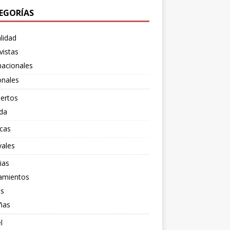
EGORÍAS
lidad
vistas
nacionales
onales
ertos
da
cas
vales
ias
amientos
os
ñas
l