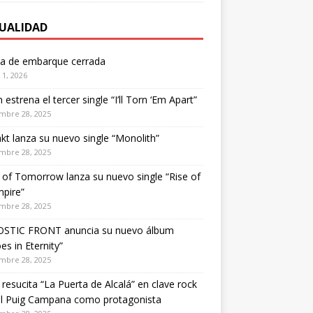
UALIDAD
ta de embarque cerrada
1, 2026
estrena el tercer single “I’ll Torn ‘Em Apart”
mbre 28, 2025
kt lanza su nuevo single “Monolith”
mbre 28, 2025
of Tomorrow lanza su nuevo single “Rise of
pire”
mbre 28, 2025
STIC FRONT anuncia su nuevo álbum
es in Eternity”
mbre 28, 2025
 resucita “La Puerta de Alcalá” en clave rock
el Puig Campana como protagonista