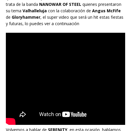
trata de la banda
NANOWAR OF STEEL
quienes presentaron
su tema
Valhalleluja
con la colaboración de
Angus McFife
de
Gloryhammer
, el super video que será un hit estas fiestas
y futuras, lo puedes ver a continuación
Volvemos a hablar de
SERENITY
, en esta ocasión hablamos