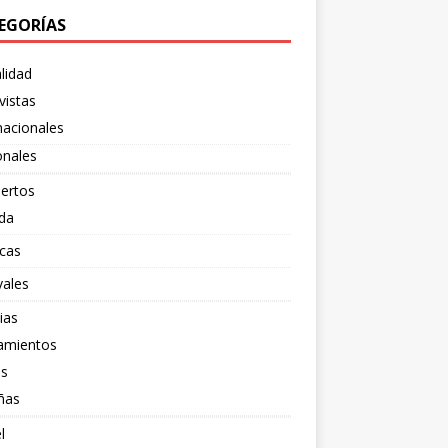
EGORÍAS
lidad
vistas
nacionales
onales
ertos
da
cas
vales
ias
amientos
os
ñas
l