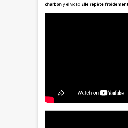
charbon
y el video
Elle répète froidemen