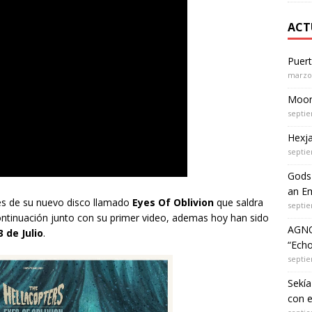
ACT
Puer
marzo 
Moon 
septie
Hexja
septie
Gods 
an Em
es de su nuevo disco llamado
Eyes Of Oblivion
que saldra
septie
ontinuación junto con su primer video, ademas hoy han sido
AGNO
3 de Julio
.
“Echo
septie
Sekía
con 