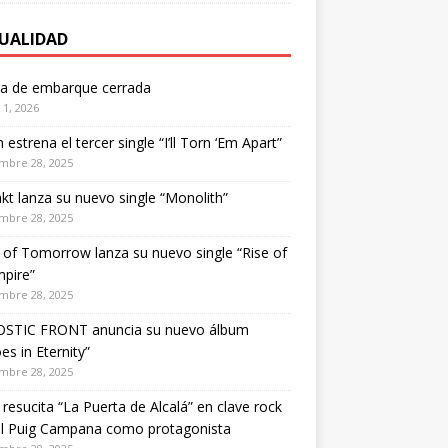
UALIDAD
ta de embarque cerrada
1, 2026
estrena el tercer single “I’ll Torn ‘Em Apart”
mbre 28, 2025
kt lanza su nuevo single “Monolith”
mbre 28, 2025
of Tomorrow lanza su nuevo single “Rise of
pire”
mbre 28, 2025
STIC FRONT anuncia su nuevo álbum
es in Eternity”
mbre 28, 2025
 resucita “La Puerta de Alcalá” en clave rock
el Puig Campana como protagonista