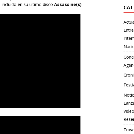
t
incluido en su ultimo disco
Assassine(s)
CAT
Actua
Entre
Inter
Naci
Conci
Agen
Croni
Festi
Notic
Lanz
Vide
Rese
Trave