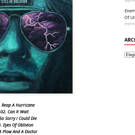
septie
Enem
Of Un
septie
ARC
. Reap A Hurricane
02. Can It Wait
So Sorry i Could Die
. Eyes Of Oblivion
A Plow And A Doctor