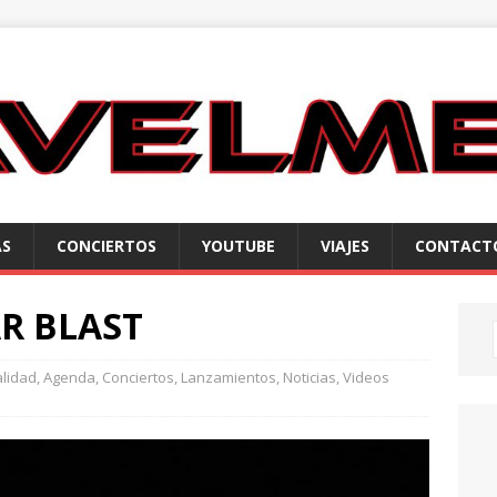
AS
CONCIERTOS
YOUTUBE
VIAJES
CONTACT
R BLAST
alidad
,
Agenda
,
Conciertos
,
Lanzamientos
,
Noticias
,
Videos