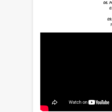
06. P
0
09
1