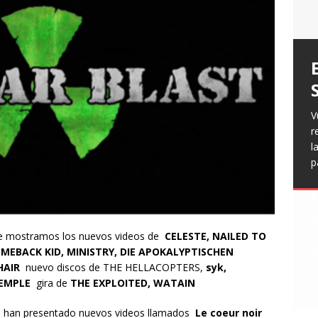
T
H
g
a
V
v
p
r
c
R
l
[
h
L
p
f
n
R
E
t
te mostramos los nuevos videos de
CELESTE, NAILED TO
T
MEBACK KID, MINISTRY, DIE APOKALYPTISCHEN
e
HAIR
nuevo discos de THE HELLACOPTERS,
syk,
F
 TEMPLE
gira de
THE EXPLOITED, WATAIN
j
 han presentado nuevos videos llamados
Le coeur noir