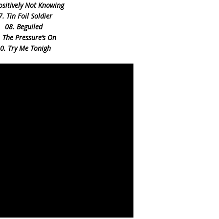
ositively Not Knowing
7. Tin Foil Soldier
08. Beguiled
. The Pressure’s On
0. Try Me Tonigh