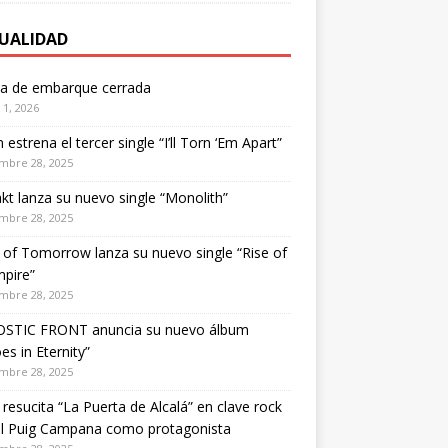
UALIDAD
ta de embarque cerrada
1, 2026
estrena el tercer single “I’ll Torn ‘Em Apart”
mbre 28, 2025
kt lanza su nuevo single “Monolith”
mbre 28, 2025
of Tomorrow lanza su nuevo single “Rise of
pire”
mbre 28, 2025
STIC FRONT anuncia su nuevo álbum
es in Eternity”
mbre 28, 2025
 resucita “La Puerta de Alcalá” en clave rock
el Puig Campana como protagonista