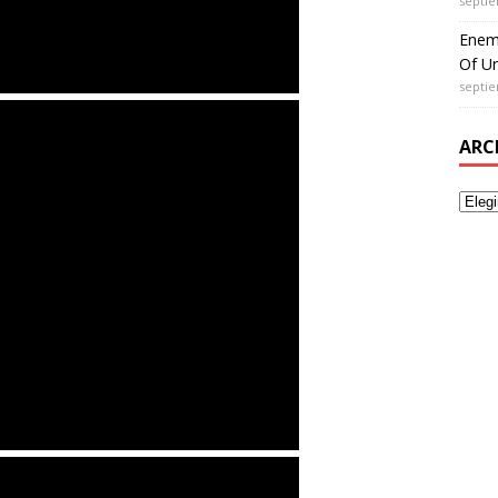
septie
Enem
Of Un
septie
ARC