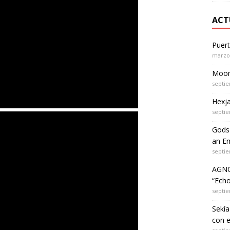
ACT
Puer
marzo 
Moon 
septie
Hexja
septie
Gods 
an Em
septie
AGNO
“Echo
septie
Sekía
con 