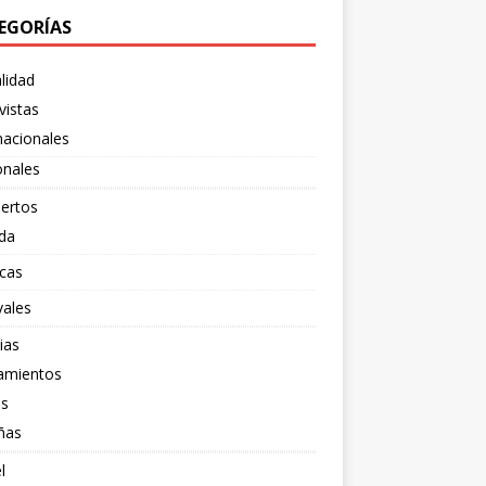
EGORÍAS
lidad
vistas
nacionales
onales
ertos
da
cas
vales
ias
amientos
os
ñas
l