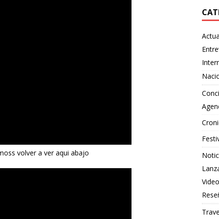
CAT
Actua
Entre
Inter
Naci
Conci
Agen
Croni
Festi
oss volver a ver aqui abajo
Notic
Lanz
Vide
Rese
Trave