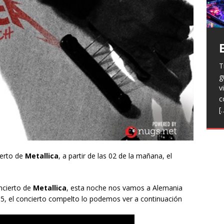
T
H
g
a
V
v
p
r
c
R
l
[
h
L
p
f
n
R
E
ierto de
Metallica​
, a partir de las 02 de la mañana, el
t
T
e
oncierto de
Metallica
, esta noche nos vamos a Alemania
F
015, el concierto compelto lo podemos ver a continuación
j