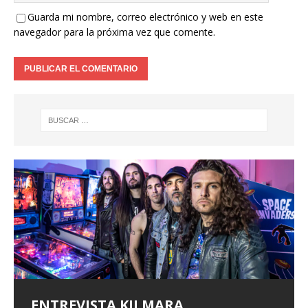
Guarda mi nombre, correo electrónico y web en este
navegador para la próxima vez que comente.
ENTREVISTA KILMARA
ENTREVISTA BLACK SATELITE
Entrevista a Xeneris
ALFA PENTATONIK LANZA EL EP