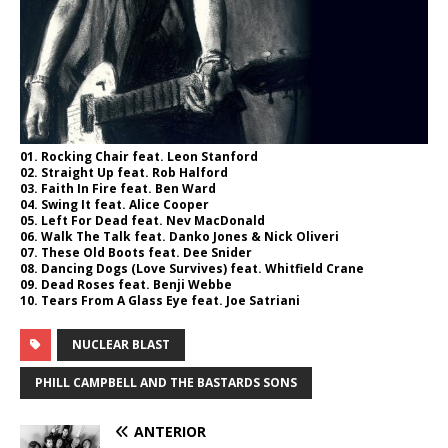
01. Rocking Chair feat.
Leon Stanford
02. Straight Up feat.
Rob Halford
03. Faith In Fire feat.
Ben Ward
04. Swing It feat.
Alice Cooper
05. Left For Dead feat.
Nev MacDonald
06. Walk The Talk feat.
Danko Jones & Nick Oliveri
07. These Old Boots feat.
Dee Snider
08. Dancing Dogs (Love Survives) feat.
Whitfield Crane
09. Dead Roses feat.
Benji Webbe
10. Tears From A Glass Eye feat.
Joe Satriani
NUCLEAR BLAST
PHILL CAMPBELL AND THE BASTARDS SONS
ANTERIOR