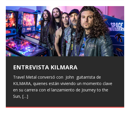
ENTREVISTA KILMARA
ENTREVISTA BLACK SATELITE
Entrevista a Xeneris
ALFA PENTATONIK LANZA EL EP
«GAMMA I» Y EL VIDEO DE
Surus lanza «Bewildering Form»
Travel Metal conversó con John guitarrista de
Vuelven las entrevistas, con un poco de retraso pero
Hace unas semanas, hemos entrevistado a la banda
«PALVOT»
como adelanto de su próximo
KILMARA, quienes están viviendo un momento clave
han vuelto, hoy os traemos la entrevista que hicimos a
italiana Xeneris, quienes presentaron su primer trabajo
en su carrera con el lanzamiento de Journey to the
finales del pasado año a Larissa
Eternal Rising con Frontiers Music, hemos hablado con
[…]
split con Wretched Hallucination
Los pioneros del metal industrial finlandés, Alfa
Sun,
Maryan vocalista
[…]
[…]
Pentatonik, han lanzado su nuevo EP «Gamma I» a
El dúo de post-metal Surus, originario de Tulsa, ha
través de Inverse Records. Para celebrar este estreno,
desatado su más reciente embestida sonora con
también
[…]
«Bewildering Form», un adelanto de su próximo split
junto
[…]