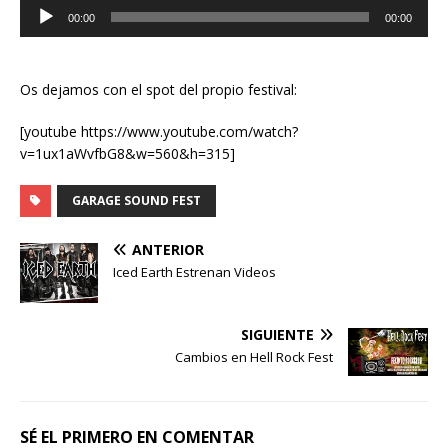
Reproductor
00:00
00:00
de
audio
Os dejamos con el spot del propio festival:
[youtube https://www.youtube.com/watch?
v=1ux1aWvfbG8&w=560&h=315]
GARAGE SOUND FEST
ANTERIOR
Iced Earth Estrenan Videos
SIGUIENTE
Cambios en Hell Rock Fest
SÉ EL PRIMERO EN COMENTAR