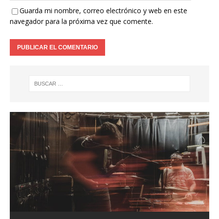
Guarda mi nombre, correo electrónico y web en este
navegador para la próxima vez que comente.
ENTREVISTA KILMARA
ENTREVISTA BLACK SATELITE
Entrevista a Xeneris
ALFA PENTATONIK LANZA EL EP